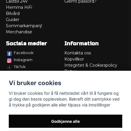
Lastbil 24V
Glemt passord?
Hemma HiFi
Bilvård
Guider
Sommarkampanj!
Merchandise
Sociala medier
Information
Facebook
Kontakta oss
Köpvillkor
Instagram
Integritet & Cookiespolicy
TikTok
Retur
Service/Garanti
Vi bruker cookies
Felsökningsguider
Lådritning
Vi bruker cookies for å få nettstedet vårt til å fungere og
Om oss
gi deg den beste opplevelsen. Bekreft ditt samtykke ved
å trykke på godkjenn alle eller tilpass via innstillinger
Godkjenne alle