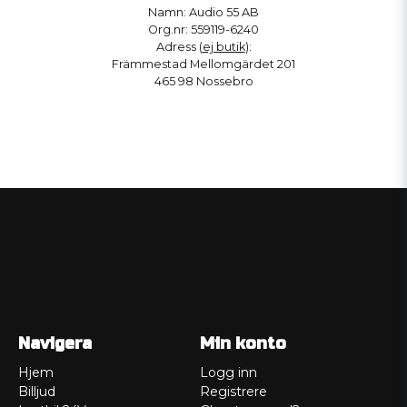
Namn: Audio 55 AB
Org.nr: 559119-6240
Adress (
ej butik
):
Främmestad Mellomgärdet 201
465 98 Nossebro
Navigera
Min konto
Hjem
Logg inn
Billjud
Registrere