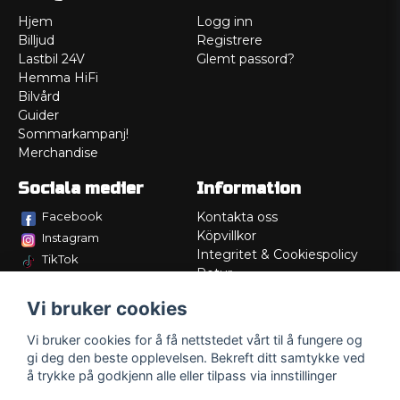
Hjem
Logg inn
Billjud
Registrere
Lastbil 24V
Glemt passord?
Hemma HiFi
Bilvård
Guider
Sommarkampanj!
Merchandise
Sociala medier
Information
Facebook
Kontakta oss
Köpvillkor
Instagram
Integritet & Cookiespolicy
TikTok
Retur
Service/Garanti
Vi bruker cookies
Felsökningsguider
Lådritning
Vi bruker cookies for å få nettstedet vårt til å fungere og
Om oss
gi deg den beste opplevelsen. Bekreft ditt samtykke ved
å trykke på godkjenn alle eller tilpass via innstillinger