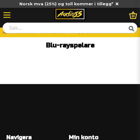
Norsk mva (25%) og toll kommer i tillegg*
Hjem
Hemma HiFi
Mediaspelare
Blu-rayspelare
Blu-rayspelare
Navigera
Min konto