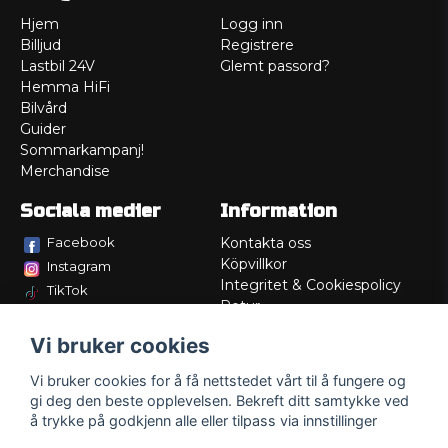
Hjem
Logg inn
Billjud
Registrere
Lastbil 24V
Glemt passord?
Hemma HiFi
Bilvård
Guider
Sommarkampanj!
Merchandise
Sociala medier
Information
Facebook
Kontakta oss
Köpvillkor
Instagram
Integritet & Cookiespolicy
TikTok
Retur
Service/Garanti
Vi bruker cookies
Felsökningsguider
Lådritning
Vi bruker cookies for å få nettstedet vårt til å fungere og
Om oss
gi deg den beste opplevelsen. Bekreft ditt samtykke ved
å trykke på godkjenn alle eller tilpass via innstillinger