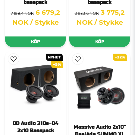
basspack
basspack
6 679,2
3 775,2
7 198,4 NOK
3 933,6 NOK
NOK
/ Stykke
NOK
/ Stykke
KÖP
KÖP
NYHET
-32%
-5%
DD Audio 310e-D4
Massive Audio 2x10"
2x10 Basspack
Baslåda SUMMO XL