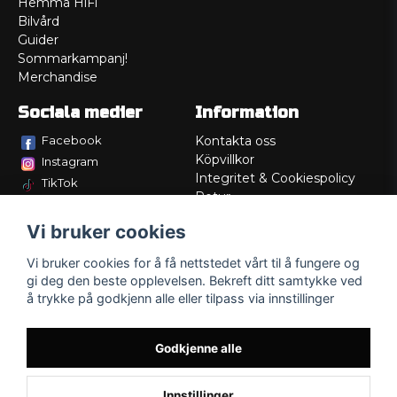
Hemma HiFi
Bilvård
Guider
Sommarkampanj!
Merchandise
Sociala medier
Information
Facebook
Kontakta oss
Köpvillkor
Instagram
Integritet & Cookiespolicy
TikTok
Retur
Service/Garanti
Vi bruker cookies
Felsökningsguider
Lådritning
Vi bruker cookies for å få nettstedet vårt til å fungere og
Om oss
gi deg den beste opplevelsen. Bekreft ditt samtykke ved
å trykke på godkjenn alle eller tilpass via innstillinger
Godkjenne alle
Innstillinger