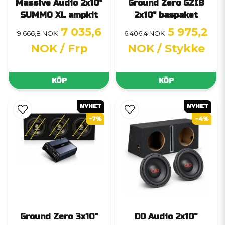
Massive Audio 2x10"
Ground Zero GZIB
SUMMO XL ampkit
2x10" baspaket
7 035,6
5 975,2
9 666,8 NOK
6 406,4 NOK
NOK
/ Frp
NOK
/ Stykke
KÖP
KÖP
NYHET
NYHET
-7%
-4%
Ground Zero 3x10"
DD Audio 2x10"