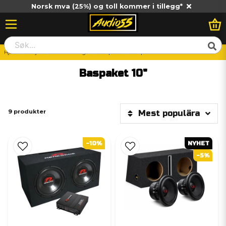
Norsk mva (25%) og toll kommer i tillegg*
Hjem
Billjud
Paketlösningar
Baspaket
Baspaket 10"
Baspaket 10"
9 produkter
Mest populära
-10%
NYHET
-5%