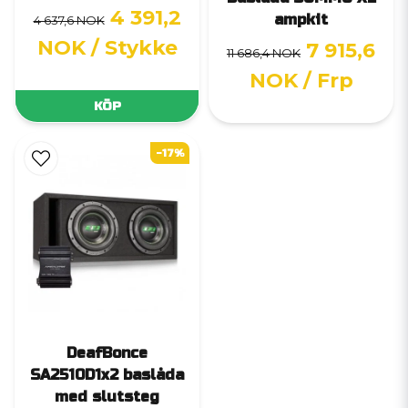
4 391,2
ampkit
4 637,6 NOK
NOK
/ Stykke
7 915,6
11 686,4 NOK
NOK
/ Frp
KÖP
-17%
DeafBonce
SA2510D1x2 baslåda
med slutsteg