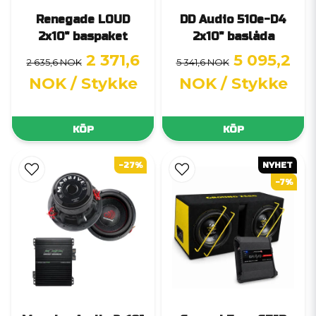
Renegade LOUD
DD Audio 510e-D4
2x10" baspaket
2x10" baslåda
2 371,6
5 095,2
2 635,6 NOK
5 341,6 NOK
NOK
/ Stykke
NOK
/ Stykke
KÖP
KÖP
-27%
NYHET
-7%