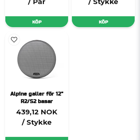
/ Par
/ Stykke
KÖP
KÖP
Alpine galler för 12"
R2/S2 basar
439,12 NOK
/ Stykke