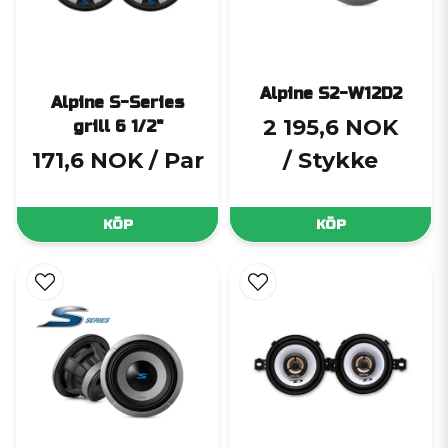
Alpine S2-W12D2
Alpine S-Series
2 195,6 NOK
grill 6 1/2"
171,6 NOK
/ Par
/ Stykke
KÖP
KÖP