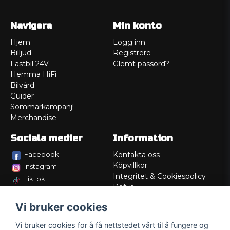
Navigera
Min konto
Hjem
Logg inn
Billjud
Registrere
Lastbil 24V
Glemt passord?
Hemma HiFi
Bilvård
Guider
Sommarkampanj!
Merchandise
Sociala medier
Information
Facebook
Kontakta oss
Köpvillkor
Instagram
Integritet & Cookiespolicy
TikTok
Retur
Service/Garanti
Vi bruker cookies
Felsökningsguider
Lådritning
Vi bruker cookies for å få nettstedet vårt til å fungere og