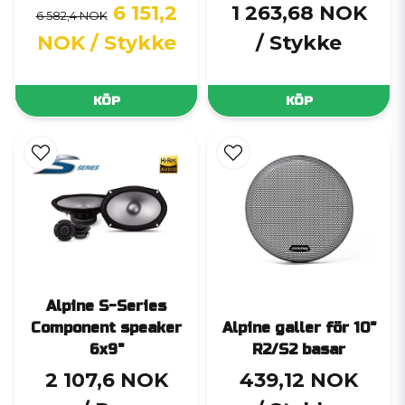
6 151,2
1 263,68 NOK
6 582,4 NOK
NOK
/ Stykke
/ Stykke
KÖP
KÖP
Alpine S-Series
Component speaker
Alpine galler för 10"
6x9"
R2/S2 basar
2 107,6 NOK
439,12 NOK