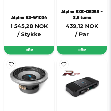
Alpine SXE-0825S -
Alpine S2-W10D4
3,5 tums
1 545,28 NOK
439,12 NOK
/ Stykke
/ Par
KÖP
KÖP