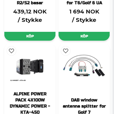
R2/S2 basar
for T6/Golf 6 UA
439,12 NOK
1 694 NOK
/ Stykke
/ Stykke
KÖP
KÖP
ALPINE POWER
PACK 4X100W
DAB window
DYNAMIC POWER -
antenna splitter for
KTA-450
Golf 7