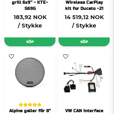
grill 6x9'' - KTE-
Wireless CarPlay
S69G
kit for Ducato -21
183,92 NOK
14 519,12 NOK
/ Stykke
/ Stykke
KÖP
KÖP
Alpine galler för 8"
VW CAN interface