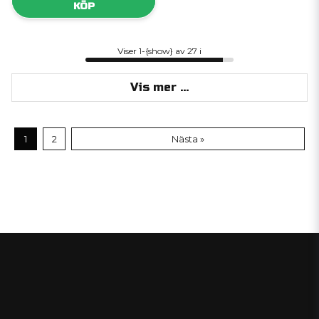
KÖP
Viser 1-{show} av 27 i
Vis mer ...
1
2
Nästa »