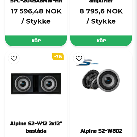
SPC-2045ABMW-HR
amplifier
17 596,48 NOK
8 795,6 NOK
/ Stykke
/ Stykke
KÖP
KÖP
-7%
Alpine S2-W12 2x12"
baslåda
Alpine S2-W8D2