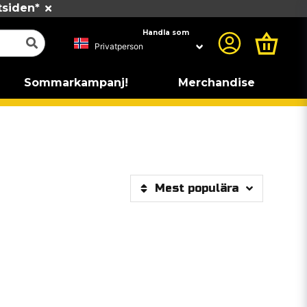
tsiden*
Handla som
Sommarkampanj!
Merchandise
Mest populära