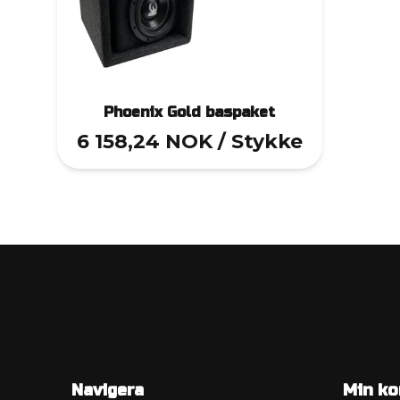
Phoenix Gold baspaket
6 158,24 NOK
/ Stykke
Navigera
Min ko