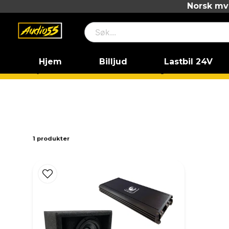
Norsk mva
Hjem
Billjud
Lastbil 24V
Hjem
Lastbil 24V
24V Paketlösningar
1 produkter