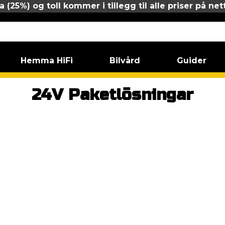
 (25%) og toll kommer i tillegg til alle priser på net
Hemma HiFi
Bilvård
Guider
24V Paketlösningar