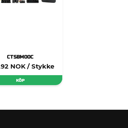
CTSBM00C
,92 NOK
/ Stykke
KÖP