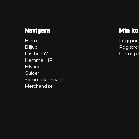
Navigera
Min ko
Hjem
Logg inn
Billjud
Registre
Lastbil 24V
Glemt pa
Hemma HiFi
Bilvård
Guider
Sommarkampanj!
Merchandise