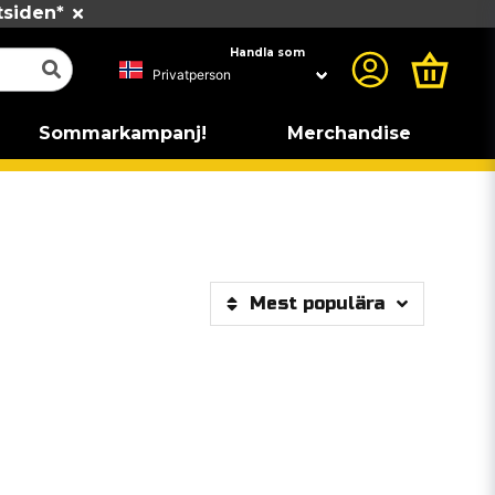
tsiden*
Handla som
Sommarkampanj!
Merchandise
Mest populära