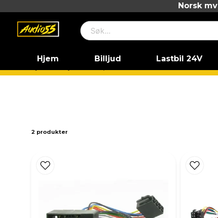
Norsk mva
Hjem
Billjud
Lastbil 24V
Hjem
Billjud
Vad passar till min bil?
BMW
BMW 
2 produkter