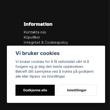
Information
Kontakta oss
Köpvillkor
Integritet & Cookiespolicy
Retur
Vi bruker cookies
Service/Garanti
Felsökningsguider
Vi bruker cookies for å få nettstedet vårt til å
Lådritning
fungere og gi deg den beste opplevelsen.
Om oss
Bekreft ditt samtykke ved å trykke på godkjenn
alle eller tilpass via innstillinger
Godkjenne alle
Innstillinger