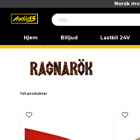
Norsk mva
Hjem
Billjud
Lastbil 24V
Hjem
Ragnarök
145 produkter