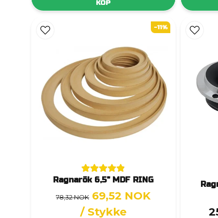
KÖP
-11%
Ragnarök 6,5" MDF RING
Rag
69,52 NOK
78,32 NOK
/ Stykke
2