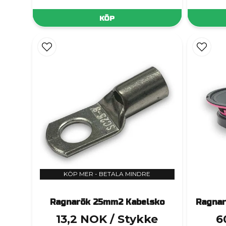
KÖP
KÖP MER - BETALA MINDRE
Ragnarök 25mm2 Kabelsko
Ragnar
13,2 NOK
/ Stykke
6