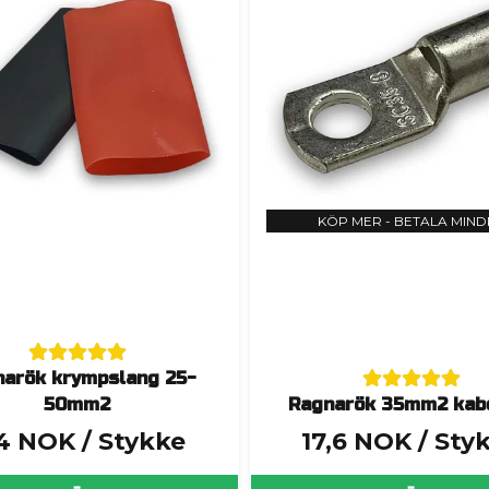
KÖP MER - BETALA MIN
arök krympslang 25-
50mm2
Ragnarök 35mm2 kab
4 NOK
/ Stykke
17,6 NOK
/ Sty