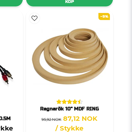
KÖP
-9%
Ragnarök 10" MDF RING
87,12 NOK
0.5M
95,92 NOK
ykke
/ Stykke