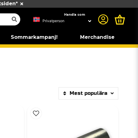
tsiden*
Handla som
Sommarkampanj!
Merchandise
Mest populära