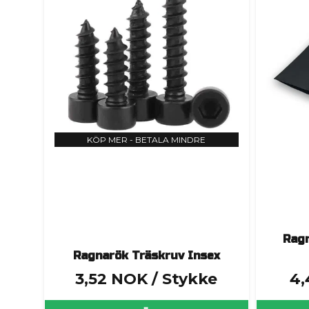
KÖP MER - BETALA MINDRE
Ragn
Ragnarök Träskruv Insex
3,52 NOK
/ Stykke
4,