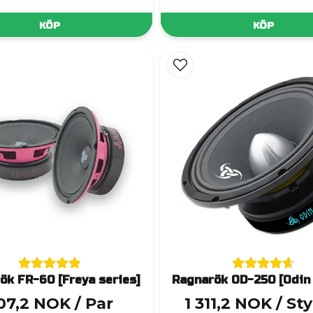
KÖP
KÖP
ök FR-60 [Freya series]
Ragnarök OD-250 [Odin 
07,2 NOK
/ Par
1 311,2 NOK
/ St