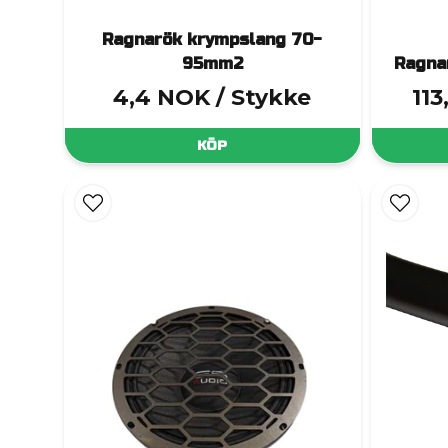
Ragnarök krympslang 70-
95mm2
Ragna
4,4 NOK
/ Stykke
11
KÖP