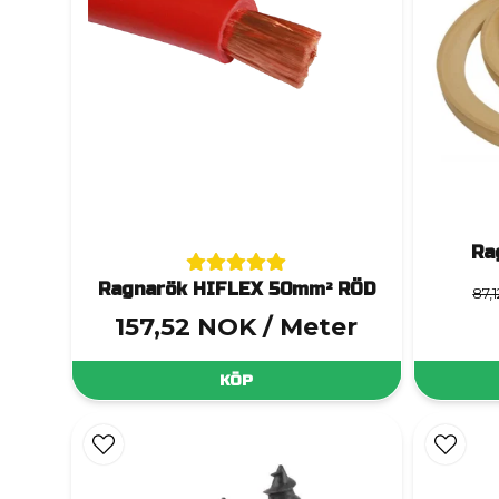
Ra
Ragnarök HIFLEX 50mm² RÖD
87,
157,52 NOK
/ Meter
KÖP