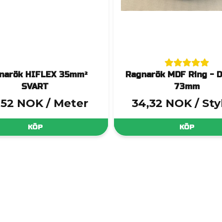
narök HIFLEX 35mm²
Ragnarök MDF Ring - D
SVART
73mm
3,52 NOK
/ Meter
34,32 NOK
/ St
KÖP
KÖP