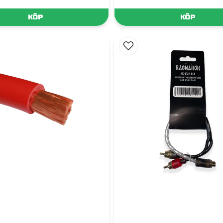
KÖP
KÖP