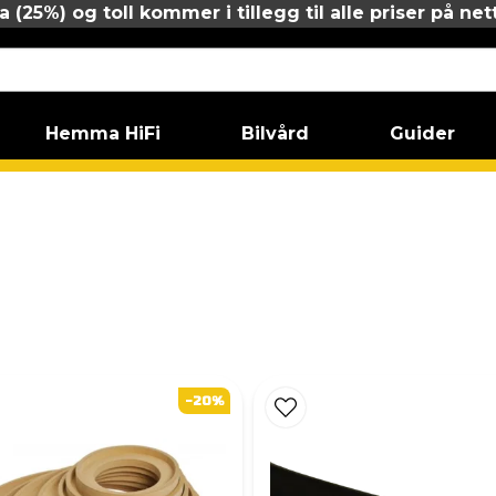
 (25%) og toll kommer i tillegg til alle priser på net
Hemma HiFi
Bilvård
Guider
-20%