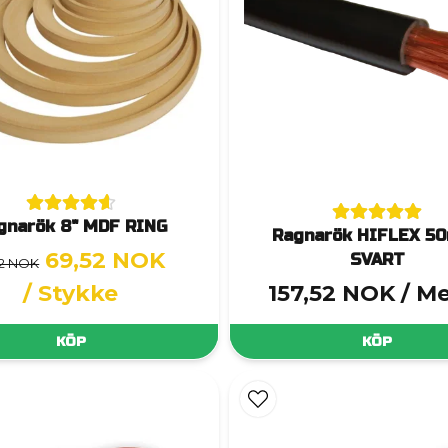
gnarök 8" MDF RING
Ragnarök HIFLEX 5
69,52 NOK
SVART
12 NOK
/ Stykke
157,52 NOK
/ M
KÖP
KÖP