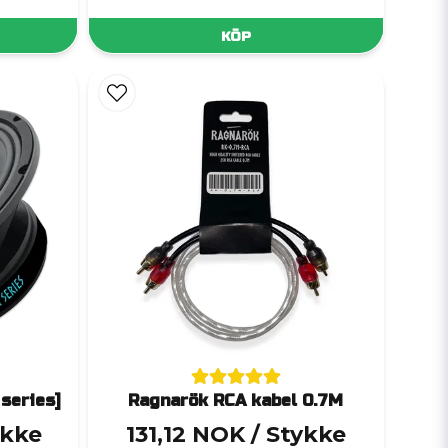
KÖP
series]
Ragnarök RCA kabel 0.7M
ykke
131,12 NOK
/ Stykke