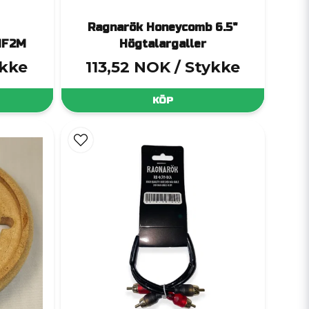
Ragnarök Honeycomb 6.5"
 1F2M
Högtalargaller
ykke
113,52 NOK
/ Stykke
KÖP