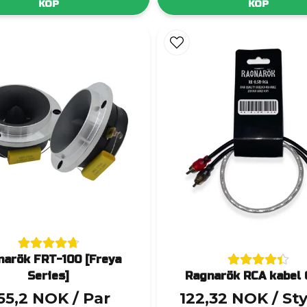
KÖP
KÖP
narök FRT-100 [Freya
Series]
Ragnarök RCA kabel 
55,2 NOK
/ Par
122,32 NOK
/ St