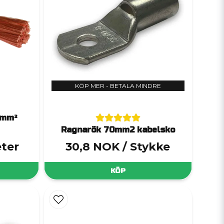
KÖP MER - BETALA MINDRE
0mm²
Ragnarök 70mm2 kabelsko
eter
30,8 NOK
/ Stykke
KÖP