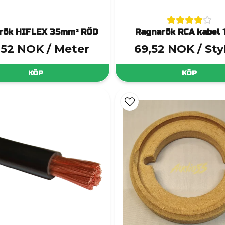
rök HIFLEX 35mm² RÖD
Ragnarök RCA kabel
3,52 NOK
/ Meter
69,52 NOK
/ St
KÖP
KÖP