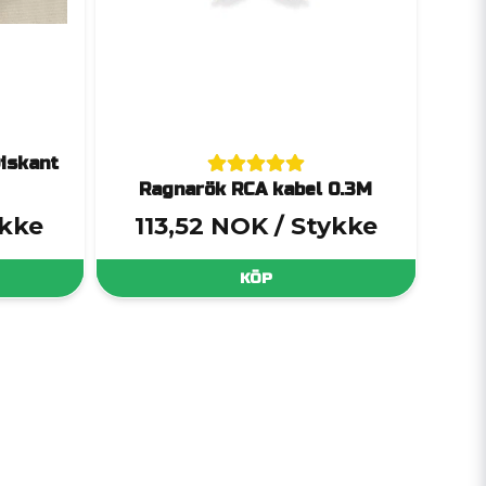
iskant
Ragnarök RCA kabel 0.3M
ykke
113,52 NOK
/ Stykke
KÖP