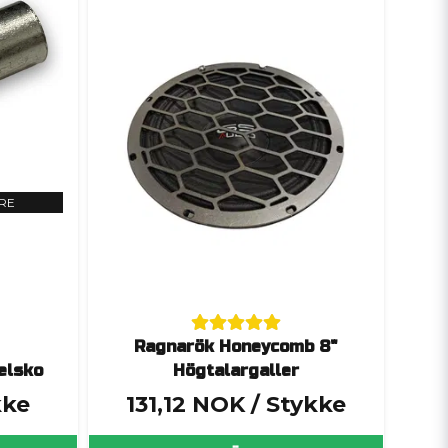
DRE
Ragnarök Honeycomb 8"
elsko
Högtalargaller
kke
131,12 NOK
/ Stykke