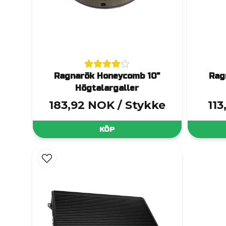
Ragnarök Honeycomb 10"
Rag
Högtalargaller
183,92 NOK
/ Stykke
11
KÖP