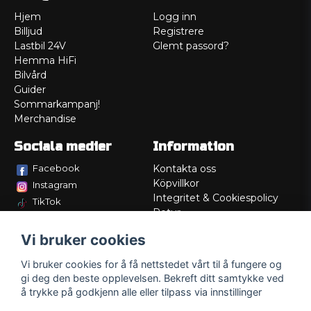
Hjem
Logg inn
Billjud
Registrere
Lastbil 24V
Glemt passord?
Hemma HiFi
Bilvård
Guider
Sommarkampanj!
Merchandise
Sociala medier
Information
Facebook
Kontakta oss
Köpvillkor
Instagram
Integritet & Cookiespolicy
TikTok
Retur
Service/Garanti
Vi bruker cookies
Felsökningsguider
Lådritning
Vi bruker cookies for å få nettstedet vårt til å fungere og
Om oss
gi deg den beste opplevelsen. Bekreft ditt samtykke ved
å trykke på godkjenn alle eller tilpass via innstillinger