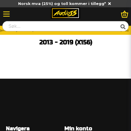
Norsk mva (25%) og toll kommer i tillegg*
Hjem
Billjud
Vad passar till min bil?
Mercedes-Benz
GLA
2013 - 2019 (X156)
2013 - 2019 (X156)
Navigera
Min konto