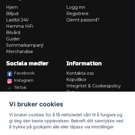
Hjem
Logg inn
Billjud
Registrere
Lastbil 24V
Glemt passord?
Hemma HiFi
Bilvård
Guider
Sommarkampanj!
Merchandise
Sociala medier
Information
Facebook
Kontakta oss
Köpvillkor
Instagram
Integritet & Cookiespolicy
TikTok
Retur
Service/Garanti
Vi bruker cookies
Felsökningsguider
Lådritning
Vi bruker cookies for å få nettstedet vårt til å fungere og
Om oss
gi deg den beste opplevelsen. Bekreft ditt samtykke ved
å trykke på godkjenn alle eller tilpass via innstillinger