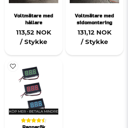
Voltmätare med
Voltmätare med
hållare
sidomontering
113,52 NOK
131,12 NOK
/ Stykke
/ Stykke
KÖP MER - BETALA MINDRE
Ragnarök