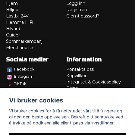
Hjem
Logg inn
Billjud
Registrere
Lastbil 24V
Glemt passord?
Hemma HiFi
Bilvård
Guider
Sommarkampanj!
Merchandise
Sociala medier
Information
Facebook
Kontakta oss
Köpvillkor
Instagram
Integritet & Cookiespolicy
TikTok
Retur
Service/Garanti
Vi bruker cookies
Felsökningsguider
Lådritning
Vi bruker cookies for å få nettstedet vårt til å fungere og
Om oss
gi deg den beste opplevelsen. Bekreft ditt samtykke ved
å trykke på godkjenn alle eller tilpass via innstillinger