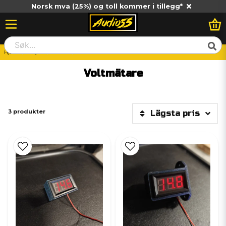
Norsk mva (25%) og toll kommer i tillegg*
Hjem
Billjud
Ström
Voltmätare
Voltmätare
3 produkter
Lägsta pris