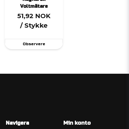
Voltmätare
51,92 NOK
/ Stykke
Observere
Navigera
Min konto