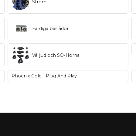
Ström
Färdiga baslådor
Välljud och SQ-Hörna
Phoenix Gold - Plug And Play