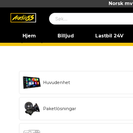
Norsk mva
Hjem
Billjud
Lastbil 24V
Hjem
Billjud
Huvudenhet
Paketlösningar