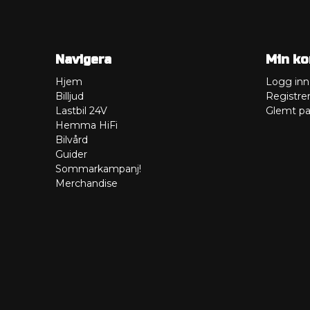
Navigera
Min ko
Hjem
Logg inn
Billjud
Registre
Lastbil 24V
Glemt pa
Hemma HiFi
Bilvård
Guider
Sommarkampanj!
Merchandise