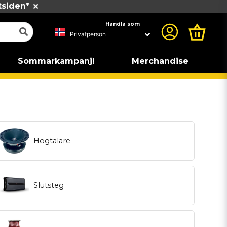
tsiden*
Handla som
Sommarkampanj!
Merchandise
Högtalare
Slutsteg