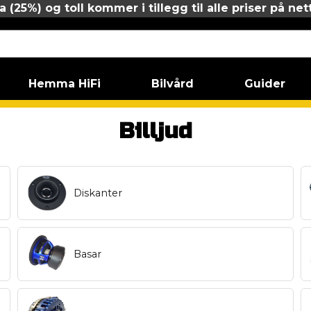
 (25%) og toll kommer i tillegg til alle priser på net
Hemma HiFi
Bilvård
Guider
Billjud
Diskanter
Basar