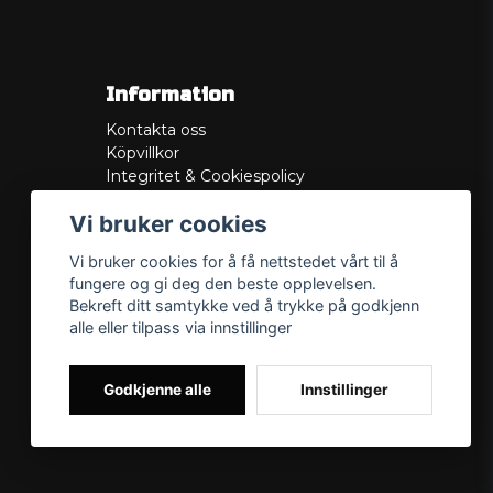
Information
Kontakta oss
Köpvillkor
Integritet & Cookiespolicy
Retur
Vi bruker cookies
Service/Garanti
Felsökningsguider
Vi bruker cookies for å få nettstedet vårt til å
Lådritning
fungere og gi deg den beste opplevelsen.
Om oss
Bekreft ditt samtykke ved å trykke på godkjenn
alle eller tilpass via innstillinger
Godkjenne alle
Innstillinger