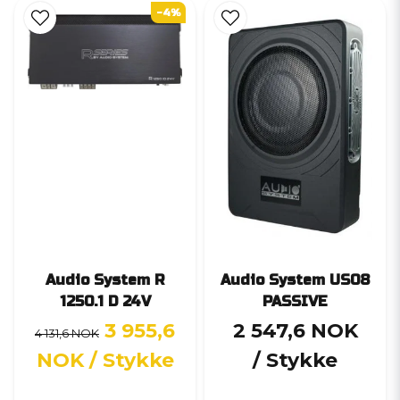
-4%
Audio System R
Audio System US08
1250.1 D 24V
PASSIVE
3 955,6
2 547,6 NOK
4 131,6 NOK
NOK
/ Stykke
/ Stykke