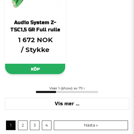
Audio System Z-
TSC1,5 GR Full rulle
1 672 NOK
/ Stykke
KÖP
Viser 1-{show} av 79 i
Vis mer ...
1
2
3
4
Nästa »