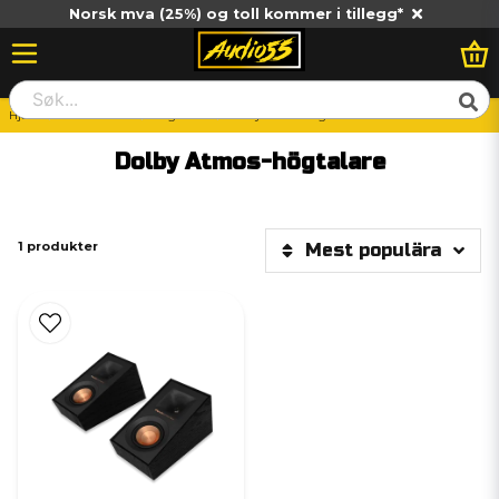
Norsk mva (25%) og toll kommer i tillegg*
Hjem
Hemma HiFi
Högtalare
Dolby Atmos-högtalare
Dolby Atmos-högtalare
1 produkter
Mest populära