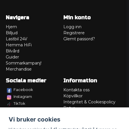
Navigera
Min konto
Hjem
Logg inn
Billjud
Registrere
Lastbil 24V
Glemt passord?
Hemma HiFi
Bilvård
Guider
Sommarkampanj!
Merchandise
Sociala medier
Information
Facebook
Kontakta oss
Köpvillkor
Instagram
Integritet & Cookiespolicy
TikTok
Retur
Service/Garanti
Vi bruker cookies
Felsökningsguider
Lådritning