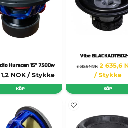
Vibe BLACKAIR15D2
2 635,6
dio Huracan 15" 7500w
3 515,6 NOK
11,2 NOK
/ Stykke
/ Stykke
KÖP
KÖP