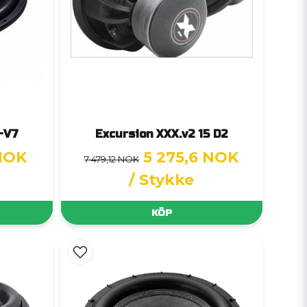
-V7
Excursion XXX.v2 15 D2
 NOK
5 275,6 NOK
7 479,12 NOK
/ Stykke
KÖP