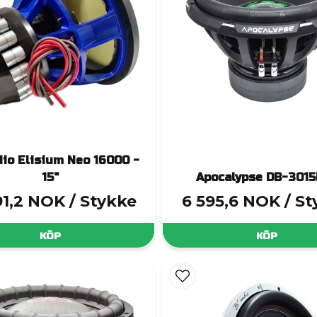
io Elisium Neo 16000 -
15"
Apocalypse DB-301
91,2 NOK
/ Stykke
6 595,6 NOK
/ S
KÖP
KÖP