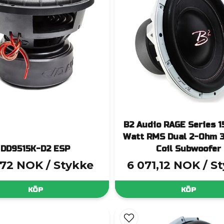
B2 Audio RAGE Series 1
Watt RMS Dual 2-Ohm 3
DD9515K-D2 ESP
Coil Subwoofer
472 NOK
/ Stykke
6 071,12 NOK
/ S
KÖP
KÖP