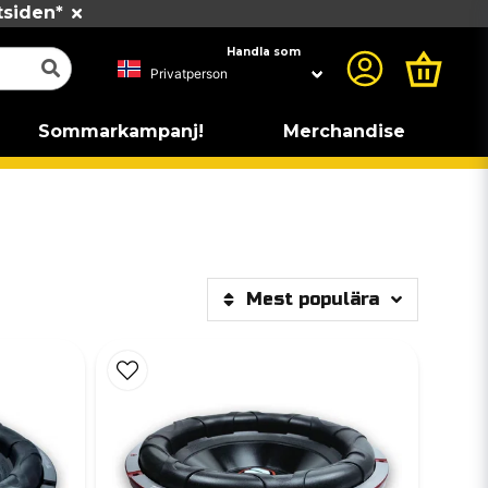
tsiden*
Handla som
Sommarkampanj!
Merchandise
Mest populära