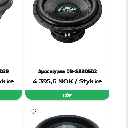
5D2R
Apocalypse DB-SA305D2
tykke
4 395,6 NOK
/ Stykke
KÖP