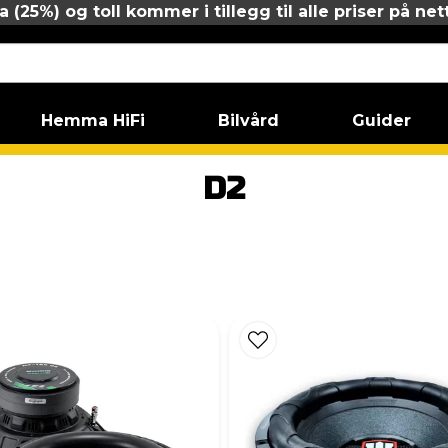
 (25%) og toll kommer i tillegg til alle priser på net
Hemma HiFi
Bilvård
Guider
D2