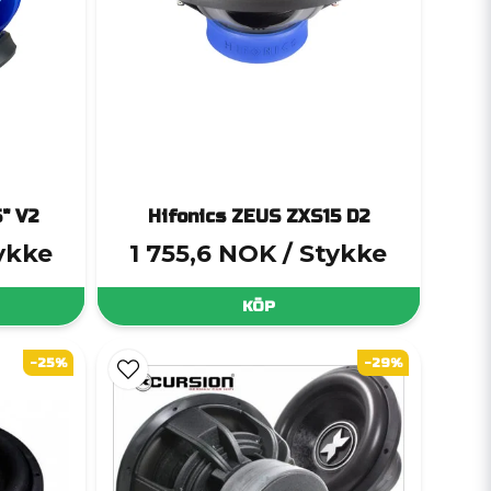
" V2
Hifonics ZEUS ZXS15 D2
tykke
1 755,6 NOK
/ Stykke
KÖP
-25%
-29%