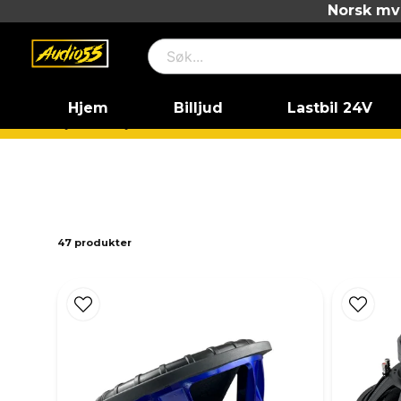
Norsk mva
Hjem
Billjud
Lastbil 24V
Hjem
Billjud
Basar
15" basar
D2
47 produkter