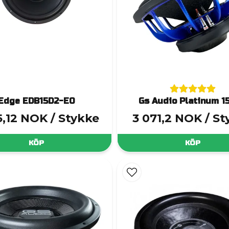
Edge EDB15D2-E0
Gs Audio Platinum 15
5,12 NOK
/ Stykke
3 071,2 NOK
/ S
KÖP
KÖP