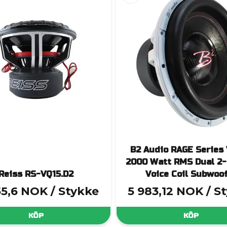
B2 Audio RAGE Series 
2000 Watt RMS Dual 2
Reiss RS-VQ15.D2
Voice Coil Subwoo
55,6 NOK
/ Stykke
5 983,12 NOK
/ S
KÖP
KÖP