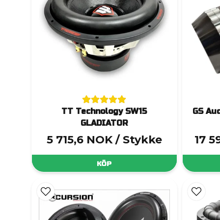
TT Technology SW15
GS Aud
GLADIATOR
5 715,6 NOK
/ Stykke
17 5
KÖP