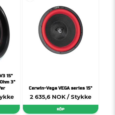
V3 15"
-Ohm 3"
fer
Cerwin-Vega VEGA series 15"
tykke
2 635,6 NOK
/ Stykke
KÖP