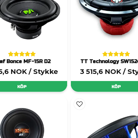
af Bonce MF-15R D2
TT Technology SW152
55,6 NOK
/ Stykke
3 515,6 NOK
/ St
KÖP
KÖP