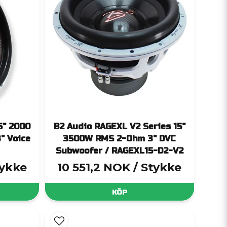
5" 2000
B2 Audio RAGEXL V2 Series 15"
" Voice
3500W RMS 2-Ohm 3" DVC
Subwoofer / RAGEXL15-D2-V2
tykke
10 551,2 NOK
/ Stykke
KÖP