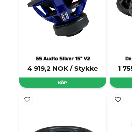
GS Audio Silver 15" V2
De
4 919,2 NOK
/ Stykke
1 7
KÖP