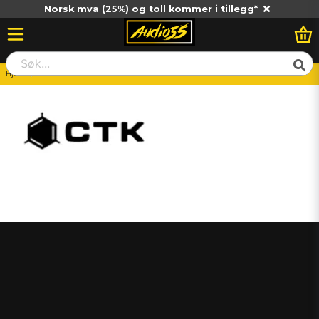
Norsk mva (25%) og toll kommer i tillegg*
Hjem
CTK