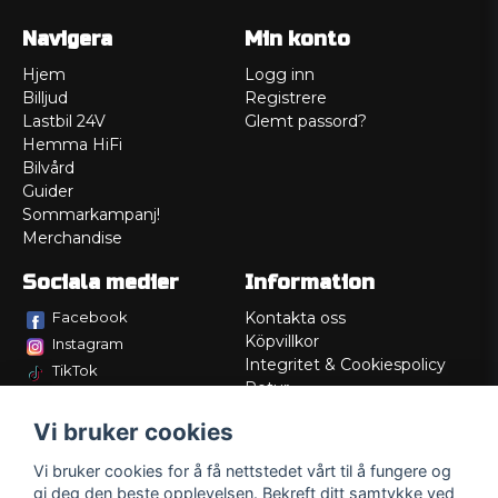
Navigera
Min konto
Hjem
Logg inn
Billjud
Registrere
Lastbil 24V
Glemt passord?
Hemma HiFi
Bilvård
Guider
Sommarkampanj!
Merchandise
Sociala medier
Information
Facebook
Kontakta oss
Köpvillkor
Instagram
Integritet & Cookiespolicy
TikTok
Retur
Service/Garanti
Vi bruker cookies
Felsökningsguider
Lådritning
Vi bruker cookies for å få nettstedet vårt til å fungere og
Om oss
gi deg den beste opplevelsen. Bekreft ditt samtykke ved