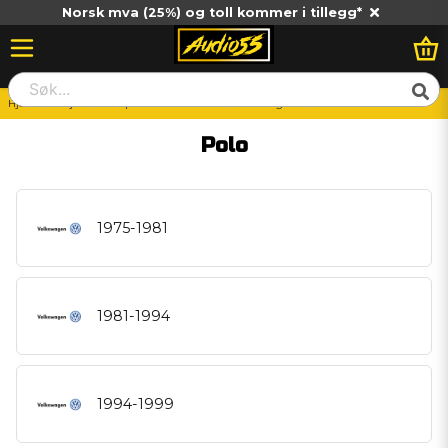
Norsk mva (25%) og toll kommer i tillegg*
Hjem
Billjud
Vad passar till min bil?
Volkswagen
Polo
Polo
1975-1981
1981-1994
1994-1999