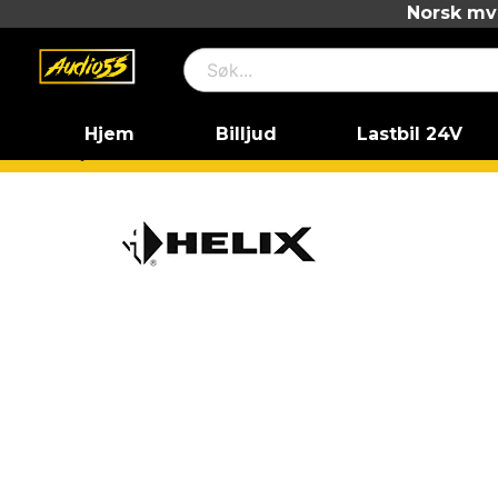
Norsk mva
Hjem
Billjud
Lastbil 24V
Hjem
Helix