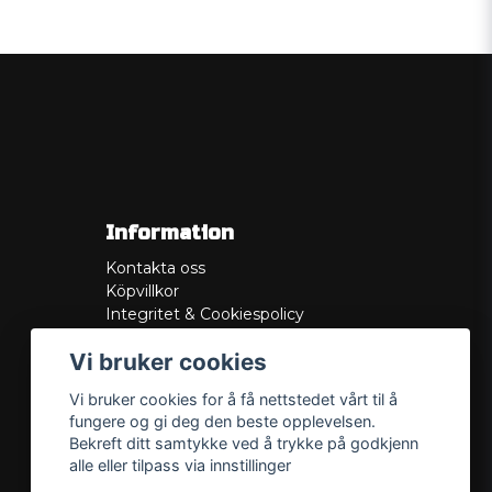
Information
Kontakta oss
Köpvillkor
Integritet & Cookiespolicy
Retur
Vi bruker cookies
Service/Garanti
Felsökningsguider
Vi bruker cookies for å få nettstedet vårt til å
Lådritning
fungere og gi deg den beste opplevelsen.
Om oss
Bekreft ditt samtykke ved å trykke på godkjenn
alle eller tilpass via innstillinger