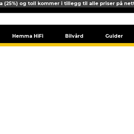
 (25%) og toll kommer i tillegg til alle priser på net
Hemma HiFi
Bilvård
Guider