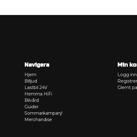
Navigera
Min ko
Hjem
Logg inn
Billjud
Registre
Lastbil 24V
Glemt pa
Hemma HiFi
Bilvård
Guider
Sommarkampanj!
Merchandise