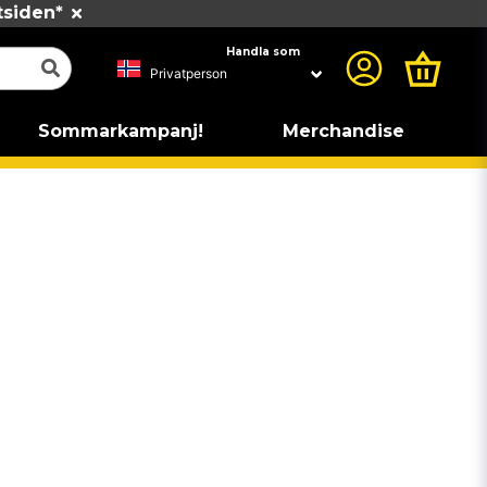
tsiden*
Handla som
Sommarkampanj!
Merchandise