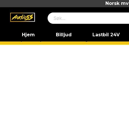
Norsk mva
Hjem
Billjud
Lastbil 24V
Hjem
Billjud
Kablar
RCA/Lågnivåkabel
Rca helru