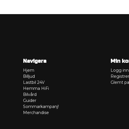
Navigera
Min ko
Hjem
Logg inn
Billjud
Registre
Lastbil 24V
Glemt pa
Hemma HiFi
Bilvård
Guider
Sommarkampanj!
Merchandise