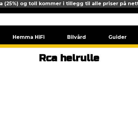
 (25%) og toll kommer i tillegg til alle priser på net
Hemma HiFi
Bilvård
Guider
lle
Rca helrulle