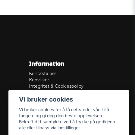
Information
Kontakta oss
Köpvillkor
Integritet & Cookiespolicy
Retur
Vi bruker cookies
Service/Garanti
Felsökningsguider
Vi bruker cookies for å få nettstedet vårt til å
Lådritning
fungere og gi deg den beste opplevelsen.
Om oss
Bekreft ditt samtykke ved å trykke på godkjenn
alle eller tilpass via innstillinger