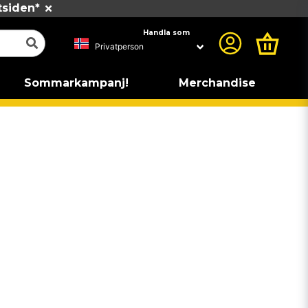
tsiden*
Handla som
Sommarkampanj!
Merchandise