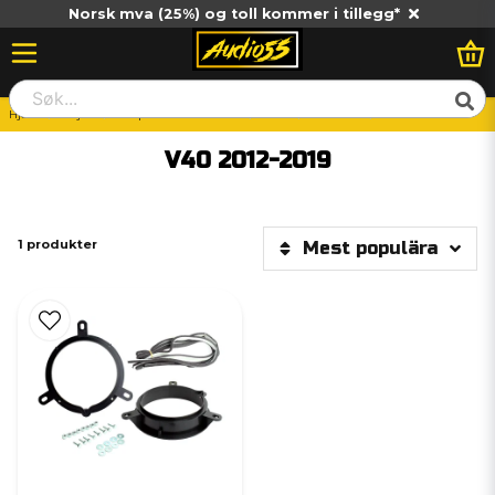
Norsk mva (25%) og toll kommer i tillegg*
Hjem
Billjud
Vad passar till min bil?
Volvo
Volvo V40
V40 2012-2019
V40 2012-2019
1 produkter
Mest populära