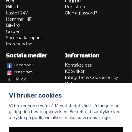
Hjem
Logg inn
Billjud
Registrere
Lastbil 24V
Glemt passord?
Hemma HiFi
Bilvård
Guider
Sommarkampanj!
Merchandise
Sociala medier
Information
Facebook
Kontakta oss
Köpvillkor
Instagram
Integritet & Cookiespolicy
TikTok
Retur
Service/Garanti
Vi bruker cookies
Felsökningsguider
Lådritning
Vi bruker cookies for å få nettstedet vårt til å fungere og
Om oss
gi deg den beste opplevelsen. Bekreft ditt samtykke ved
å trykke på godkjenn alle eller tilpass via innstillinger