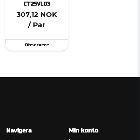
CT25VL03
307,12 NOK
/ Par
Observere
Navigera
Min konto