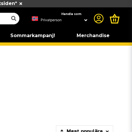
tsiden*
Handla som
Sommarkampanj!
Merchandise
Mest populära