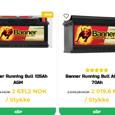
-25%
er Running Bull 105Ah
Banner Running Bull A
AGM
70Ah
2 631,2 NOK
2 019,6
,4 NOK
2 205,28 NOK
/ Stykke
/ Stykke
KÖP
KÖP