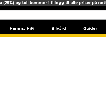
 (25%) og toll kommer i tillegg til alle priser på net
Hemma HiFi
Bilvård
Guider