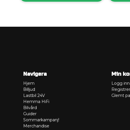
Navigera
Min ko
Hjem
Logg inn
Billjud
Registre
Lastbil 24V
Glemt pa
Hemma HiFi
Bilvård
Guider
Sommarkampanj!
Merchandise