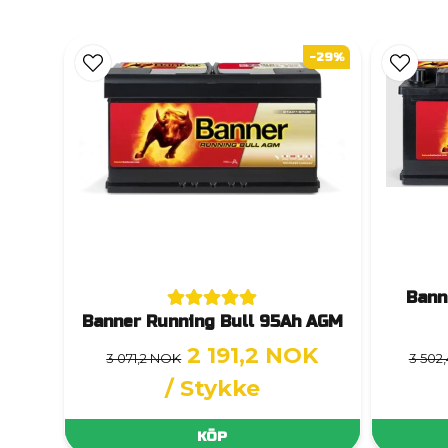
-29%
Bann
Banner Running Bull 95Ah AGM
2 191,2 NOK
3 071,2 NOK
3 502
/ Stykke
KÖP