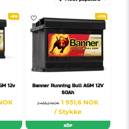
-8%
-21%
GM 12v
Banner Running Bull AGM 12V
60Ah
 NOK
1 931,6 NOK
2 455,2 NOK
/ Stykke
KÖP