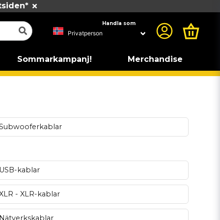
tsiden*
Handla som
Sommarkampanj!
Merchandise
Subwooferkablar
USB-kablar
XLR - XLR-kablar
Nätverkskablar