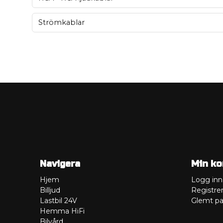
Strömkablar
Navigera
Min ko
Hjem
Logg inn
Billjud
Registre
Lastbil 24V
Glemt pa
Hemma HiFi
Bilvård