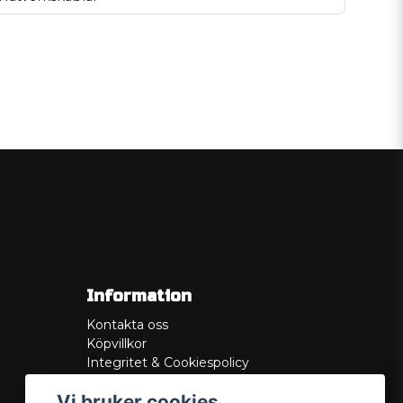
Information
Kontakta oss
Köpvillkor
Integritet & Cookiespolicy
Retur
Vi bruker cookies
Service/Garanti