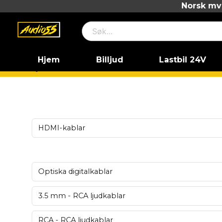
Norsk mva
Hjem
Billjud
Lastbil 24V
Hjem
Hemma HiFi
Kablar
HDMI-kablar
Optiska digitalkablar
3.5 mm - RCA ljudkablar
RCA - RCA ljudkablar