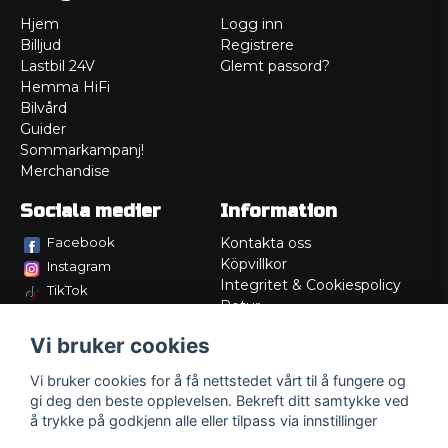
Hjem
Logg inn
Billjud
Registrere
Lastbil 24V
Glemt passord?
Hemma HiFi
Bilvård
Guider
Sommarkampanj!
Merchandise
Sociala medier
Information
Facebook
Kontakta oss
Köpvillkor
Instagram
Integritet & Cookiespolicy
TikTok
Retur
Service/Garanti
Vi bruker cookies
Felsökningsguider
Lådritning
Vi bruker cookies for å få nettstedet vårt til å fungere og
Om oss
gi deg den beste opplevelsen. Bekreft ditt samtykke ved
å trykke på godkjenn alle eller tilpass via innstillinger