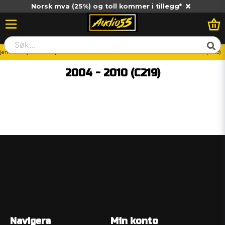
Norsk mva (25%) og toll kommer i tillegg*
jem
Billjud
Vad passar till min bil?
Mercedes-Benz
CLS
2004 - 2010 (C219)
2004 - 2010 (C219)
Navigera
Min konto