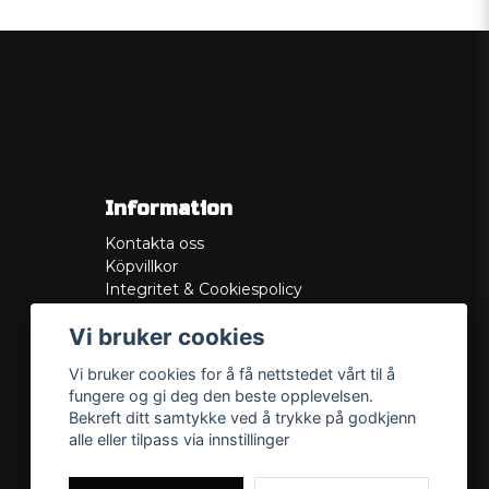
Information
Kontakta oss
Köpvillkor
Integritet & Cookiespolicy
Retur
Vi bruker cookies
Service/Garanti
Felsökningsguider
Vi bruker cookies for å få nettstedet vårt til å
Lådritning
fungere og gi deg den beste opplevelsen.
Om oss
Bekreft ditt samtykke ved å trykke på godkjenn
alle eller tilpass via innstillinger