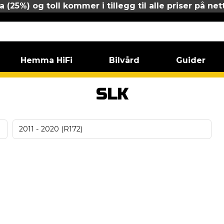
 (25%) og toll kommer i tillegg til alle priser på net
Hemma HiFi
Bilvård
Guider
z
SLK
SLK
2011 - 2020 (R172)