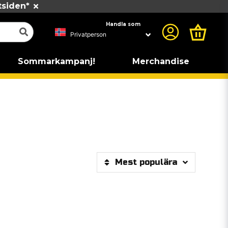
tsiden*
Handla som
Sommarkampanj!
Merchandise
Mest populära