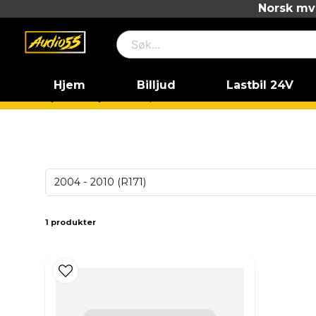
Norsk mva
Hjem
Billjud
Lastbil 24V
Hjem
Billjud
Vad passar till min bil?
Mercedes-Ben
2004 - 2010 (R171)
1 produkter