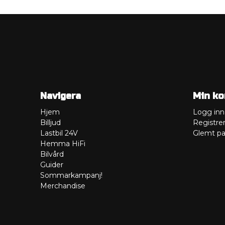
Navigera
Min ko
Hjem
Logg inn
Billjud
Registre
Lastbil 24V
Glemt pa
Hemma HiFi
Bilvård
Guider
Sommarkampanj!
Merchandise