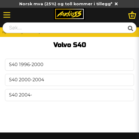
Norsk mva (25%) og toll kommer i tillegg*
Hjem
Billjud
Vad passar till min bil?
Volvo
Volvo S40
Volvo S40
S40 1996-2000
S40 2000-2004
S40 2004-