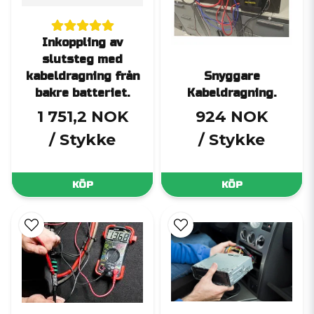
Inkoppling av
slutsteg med
kabeldragning från
Snyggare
bakre batteriet.
Kabeldragning.
1 751,2 NOK
924 NOK
/ Stykke
/ Stykke
KÖP
KÖP