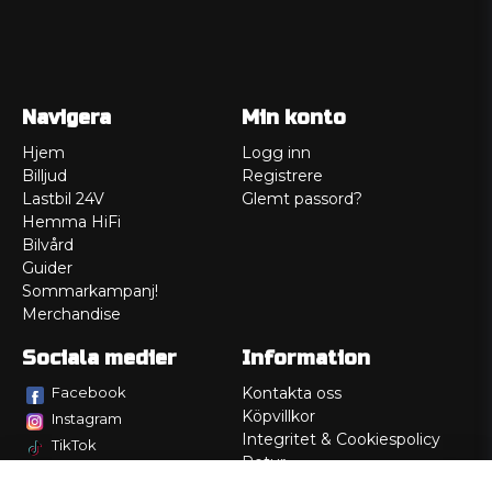
Navigera
Min konto
Hjem
Logg inn
Billjud
Registrere
Lastbil 24V
Glemt passord?
Hemma HiFi
Bilvård
Guider
Sommarkampanj!
Merchandise
Sociala medier
Information
Facebook
Kontakta oss
Köpvillkor
Instagram
Integritet & Cookiespolicy
TikTok
Retur
Service/Garanti