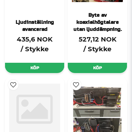
Byte av
Ljudinställning
koaxialhögtalare
avancerad
utan ljuddämpning.
435,6 NOK
527,12 NOK
/ Stykke
/ Stykke
KÖP
KÖP