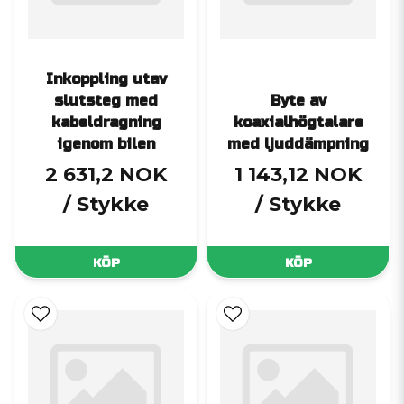
Inkoppling utav
slutsteg med
Byte av
kabeldragning
koaxialhögtalare
igenom bilen
med ljuddämpning
2 631,2 NOK
1 143,12 NOK
/ Stykke
/ Stykke
KÖP
KÖP