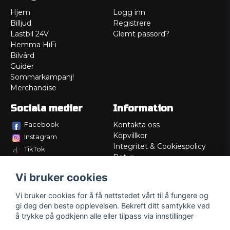
Hjem
Logg inn
Billjud
Registrere
Lastbil 24V
Glemt passord?
Hemma HiFi
Bilvård
Guider
Sommarkampanj!
Merchandise
Sociala medier
Information
Facebook
Kontakta oss
Köpvillkor
Instagram
Integritet & Cookiespolicy
TikTok
Retur
Service/Garanti
Vi bruker cookies
Felsökningsguider
Lådritning
Vi bruker cookies for å få nettstedet vårt til å fungere og
Om oss
gi deg den beste opplevelsen. Bekreft ditt samtykke ved
å trykke på godkjenn alle eller tilpass via innstillinger