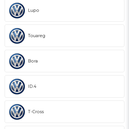
Lupo
Touareg
Bora
ID.4
T-Cross