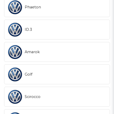
Phaeton
ID.3
Amarok
Golf
Scirocco