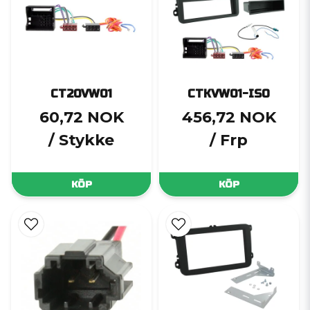
CT20VW01
CTKVW01-ISO
60,72 NOK
456,72 NOK
/ Stykke
/ Frp
KÖP
KÖP