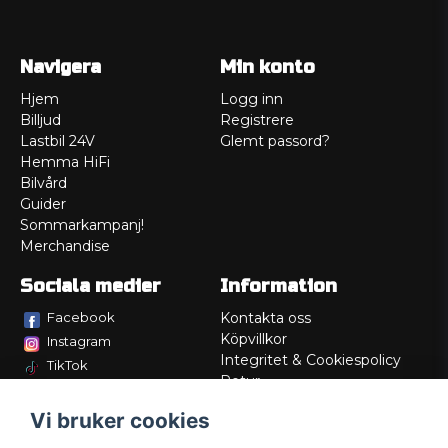
Navigera
Min konto
Hjem
Logg inn
Billjud
Registrere
Lastbil 24V
Glemt passord?
Hemma HiFi
Bilvård
Guider
Sommarkampanj!
Merchandise
Sociala medier
Information
Facebook
Kontakta oss
Köpvillkor
Instagram
Integritet & Cookiespolicy
TikTok
Retur
Service/Garanti
Vi bruker cookies
Felsökningsguider
Lådritning