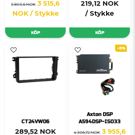
3 515,6
219,12 NOK
5 803,6 NOK
NOK
/ Stykke
/ Stykke
KÖP
KÖP
-8%
Axton DSP
CT24VW06
A594DSP-ISO33
289,52 NOK
3 955,6
4 306,72 NOK