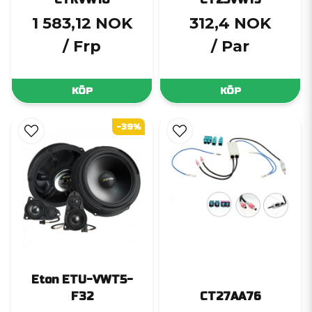
1 583,12 NOK
312,4 NOK
/ Frp
/ Par
KÖP
KÖP
-39%
Eton ETU-VWT5-
F32
CT27AA76