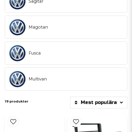
Sagitar
Magotan
Fusca
Multivan
19 produkter
Mest populära