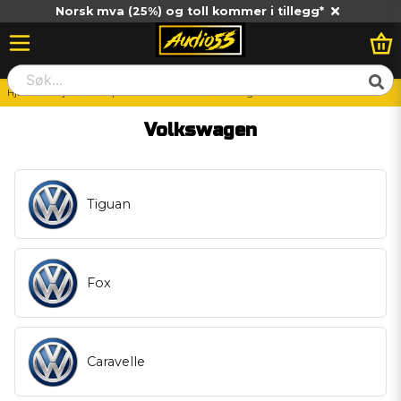
Norsk mva (25%) og toll kommer i tillegg*
Hjem
Billjud
Vad passar till min bil?
Volkswagen
Volkswagen
Tiguan
Fox
Caravelle