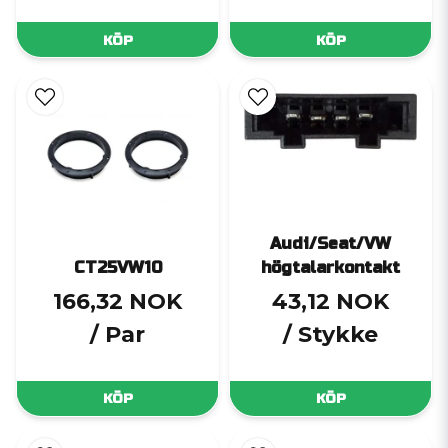
KÖP
KÖP
Audi/Seat/VW
CT25VW10
högtalarkontakt
166,32 NOK
43,12 NOK
/ Par
/ Stykke
KÖP
KÖP