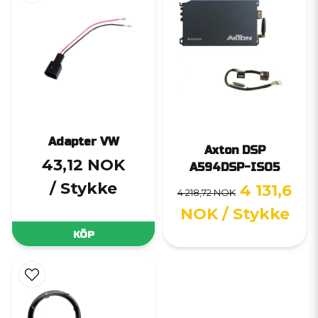
Adapter VW
Axton DSP
43,12 NOK
A594DSP-ISO5
/ Stykke
4 131,6
4 218,72 NOK
NOK
/ Stykke
KÖP