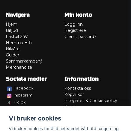
Navigera
Min konto
Hjem
Logg inn
Billjud
Registrere
Lastbil 24V
Glemt passord?
Hemma HiFi
Bilvård
Guider
Sommarkampanj!
Merchandise
Sociala medier
Information
Facebook
Kontakta oss
Köpvillkor
Instagram
Integritet & Cookiespolicy
TikTok
Retur
Service/Garanti
Vi bruker cookies
Felsökningsguider
Lådritning
Vi bruker cookies for å få nettstedet vårt til å fungere og