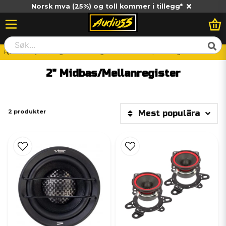
Norsk mva (25%) og toll kommer i tillegg*
Hjem
Billjud
Högtalare
2" högtalare
2" Midbas/Mellanregister
2" Midbas/Mellanregister
2 produkter
Mest populära