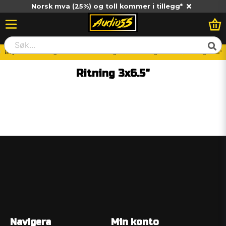
Norsk mva (25%) og toll kommer i tillegg*
Billjud
Monteringstillbehör
Lådritningar
Lådritning baslåda
Ritning 3x6.5"
Ritning 3x6.5"
Navigera
Min konto