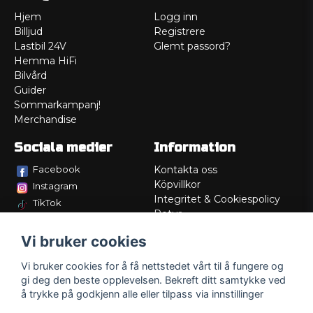
Hjem
Logg inn
Billjud
Registrere
Lastbil 24V
Glemt passord?
Hemma HiFi
Bilvård
Guider
Sommarkampanj!
Merchandise
Sociala medier
Information
Facebook
Kontakta oss
Köpvillkor
Instagram
Integritet & Cookiespolicy
TikTok
Retur
Service/Garanti
Vi bruker cookies
Felsökningsguider
Lådritning
Vi bruker cookies for å få nettstedet vårt til å fungere og
Om oss
gi deg den beste opplevelsen. Bekreft ditt samtykke ved
å trykke på godkjenn alle eller tilpass via innstillinger