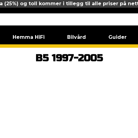
 (25%) og toll kommer i tillegg til alle priser på net
Hemma HiFi
Bilvård
Guider
Passat
B5 1997-2005
B5 1997-2005