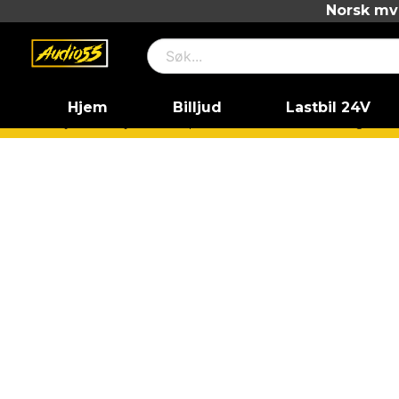
Norsk mva
Hjem
Billjud
Lastbil 24V
Hjem
Billjud
Vad passar till min bil?
Volkswagen