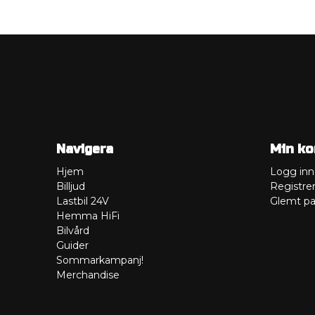
Navigera
Min ko
Hjem
Logg inn
Billjud
Registre
Lastbil 24V
Glemt pa
Hemma HiFi
Bilvård
Guider
Sommarkampanj!
Merchandise