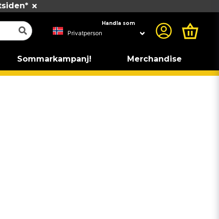
tsiden*
Handla som
Sommarkampanj!
Merchandise