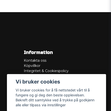
Information
Kontakta oss
Köpvillkor
Integritet & Cookiespolicy
Retur
Vi bruker cookies
Service/Garanti
Felsökningsguider
Vi bruker cookies for å få nettstedet vårt til å
Lådritning
fungere og gi deg den beste opplevelsen.
Om oss
Bekreft ditt samtykke ved å trykke på godkjenn
alle eller tilpass via innstillinger