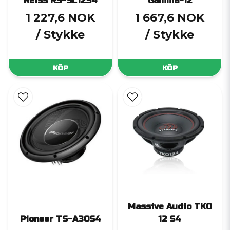
Reiss RS-SL12S4
Gamma-12
1 227,6 NOK
1 667,6 NOK
/ Stykke
/ Stykke
KÖP
KÖP
Massive Audio TKO
Pioneer TS-A30S4
12 S4