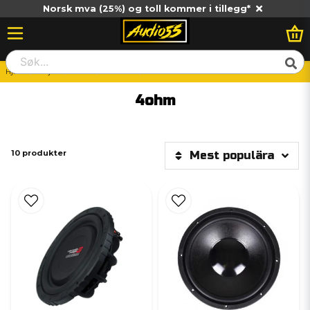
Norsk mva (25%) og toll kommer i tillegg*
Hjem
Billjud
Basar
12" basar
4ohm
4ohm
10 produkter
Mest populära