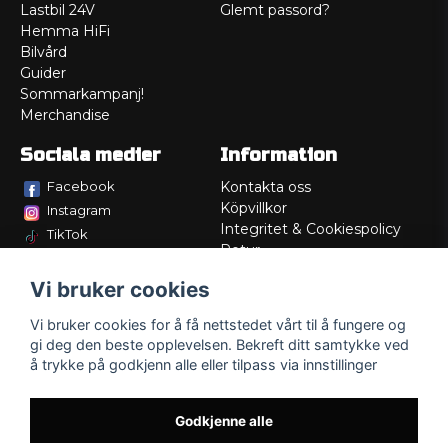
Lastbil 24V
Glemt passord?
Hemma HiFi
Bilvård
Guider
Sommarkampanj!
Merchandise
Sociala medier
Information
Facebook
Kontakta oss
Köpvillkor
Instagram
Integritet & Cookiespolicy
TikTok
Retur
Service/Garanti
Vi bruker cookies
Felsökningsguider
Lådritning
Vi bruker cookies for å få nettstedet vårt til å fungere og
Om oss
gi deg den beste opplevelsen. Bekreft ditt samtykke ved
å trykke på godkjenn alle eller tilpass via innstillinger
Godkjenne alle