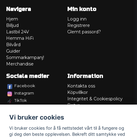
Navigera
Min konto
Hjem
Logg inn
Billjud
Registrere
Lastbil 24V
Glemt passord?
Hemma HiFi
Bilvård
Guider
Sommarkampanj!
Merchandise
Sociala medier
Information
Facebook
Kontakta oss
Köpvillkor
Instagram
Integritet & Cookiespolicy
TikTok
Retur
Service/Garanti
Vi bruker cookies
Felsökningsguider
Lådritning
Vi bruker cookies for å få nettstedet vårt til å fungere og
Om oss
gi deg den beste opplevelsen. Bekreft ditt samtykke ved