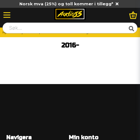
Norsk mva (25%) og toll kommer i tillegg*
Hjem
Billjud
Vad passar till min bil?
Volkswagen
Caravelle
2016-
2016-
Navigera
Min konto