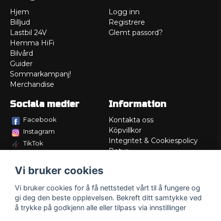
Hjem
Logg inn
Billjud
Registrere
Lastbil 24V
Glemt passord?
Hemma HiFi
Bilvård
Guider
Sommarkampanj!
Merchandise
Sociala medier
Information
Facebook
Kontakta oss
Köpvillkor
Instagram
Integritet & Cookiespolicy
TikTok
Retur
Service/Garanti
Vi bruker cookies
Felsökningsguider
Lådritning
Vi bruker cookies for å få nettstedet vårt til å fungere og
Om oss
gi deg den beste opplevelsen. Bekreft ditt samtykke ved
å trykke på godkjenn alle eller tilpass via innstillinger