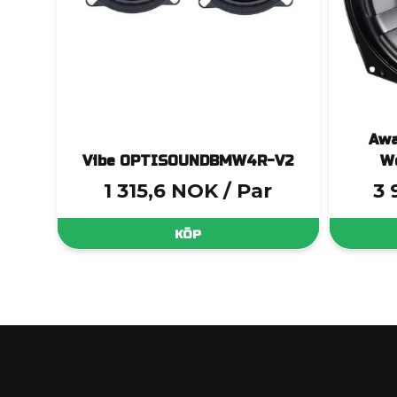
Awa
Vibe OPTISOUNDBMW4R-V2
Wo
1 315,6 NOK
/ Par
3 
KÖP