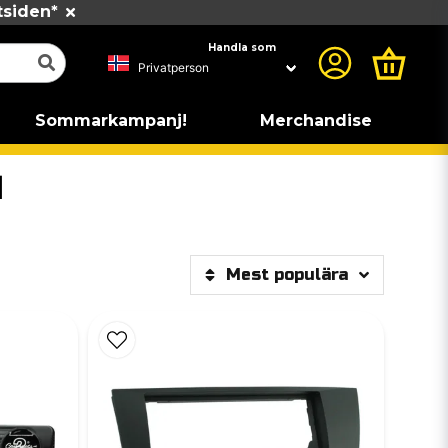
tsiden*
Handla som
Sommarkampanj!
Merchandise
1
Mest populära