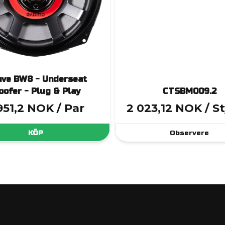
ve BW8 - Underseat
ofer - Plug & Play
CTSBM009.2
951,2 NOK
/ Par
2 023,12 NOK
/ S
KÖP
Observere