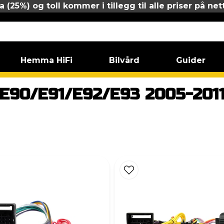
 (25%) og toll kommer i tillegg til alle priser på net
Hemma HiFi
Bilvård
Guider
 serie
E90/E91/E92/E93 2005-2011
E90/E91/E92/E93 2005-201