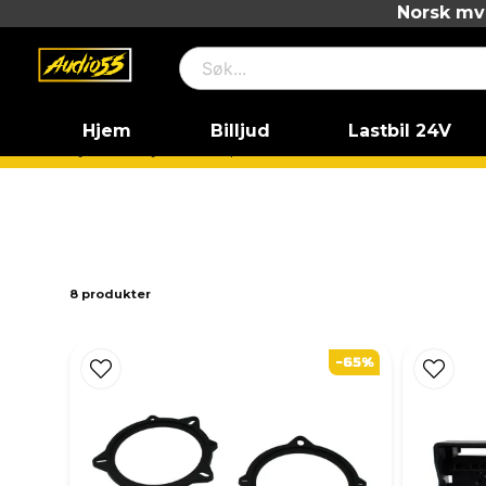
Norsk mva
Hjem
Billjud
Lastbil 24V
Hjem
Billjud
Vad passar till min bil?
BMW
BMW 3
8 produkter
-65%