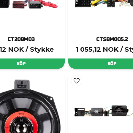
CT20BM03
CTSBM005.2
,12 NOK
/ Stykke
1 055,12 NOK
/ S
KÖP
KÖP