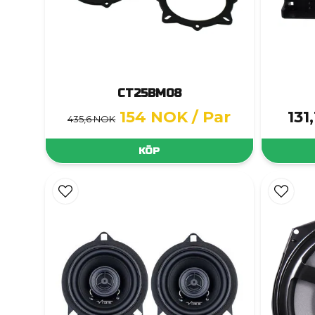
CT25BM08
154 NOK
/ Par
131
435,6 NOK
KÖP