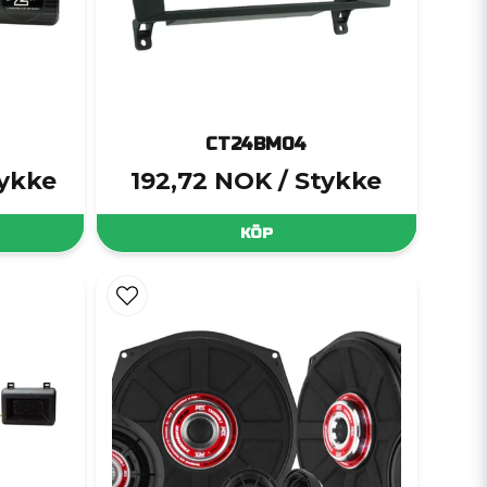
CT24BM04
tykke
192,72 NOK
/ Stykke
KÖP