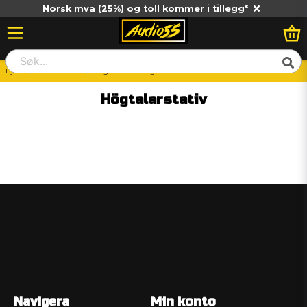
Norsk mva (25%) og toll kommer i tillegg*
Hjem
Hemma HiFi
Högtalare
Högtalarstativ
Högtalarstativ
Navigera
Min konto