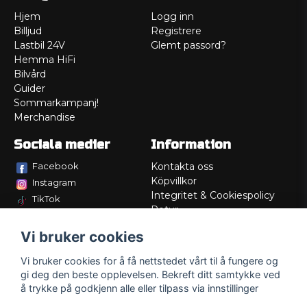
Hjem
Logg inn
Billjud
Registrere
Lastbil 24V
Glemt passord?
Hemma HiFi
Bilvård
Guider
Sommarkampanj!
Merchandise
Sociala medier
Information
Facebook
Kontakta oss
Köpvillkor
Instagram
Integritet & Cookiespolicy
TikTok
Retur
Service/Garanti
Vi bruker cookies
Felsökningsguider
Lådritning
Vi bruker cookies for å få nettstedet vårt til å fungere og
Om oss
gi deg den beste opplevelsen. Bekreft ditt samtykke ved
å trykke på godkjenn alle eller tilpass via innstillinger