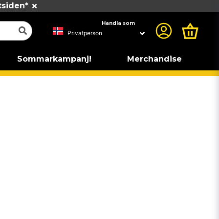
tsiden*
Handla som
Sommarkampanj!
Merchandise