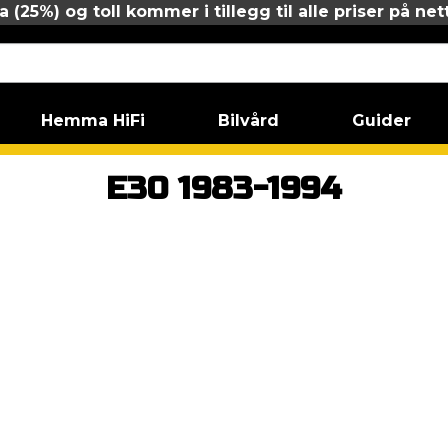
 (25%) og toll kommer i tillegg til alle priser på net
Hemma HiFi
Bilvård
Guider
 serie
E30 1983-1994
E30 1983-1994