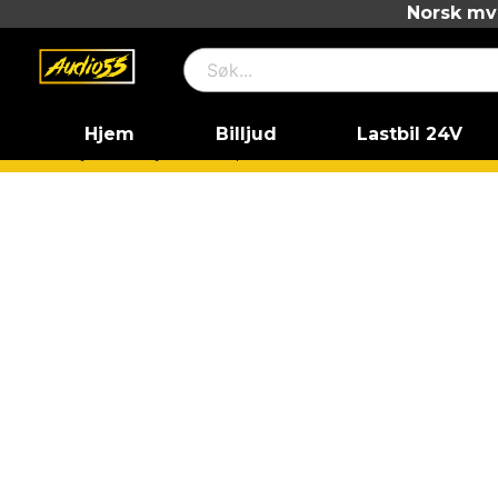
Norsk mva
Hjem
Billjud
Lastbil 24V
Hjem
Billjud
Vad passar till min bil?
BMW
BMW 3