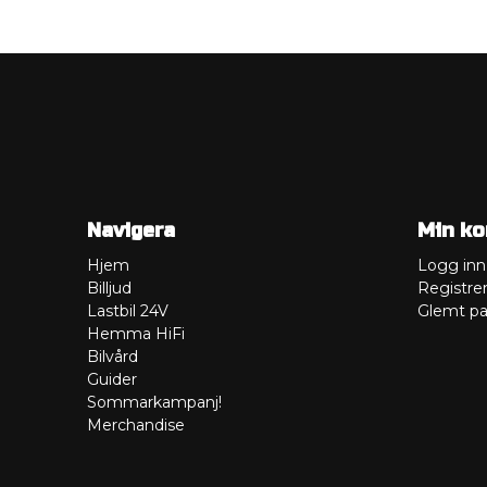
Navigera
Min ko
Hjem
Logg inn
Billjud
Registre
Lastbil 24V
Glemt pa
Hemma HiFi
Bilvård
Guider
Sommarkampanj!
Merchandise