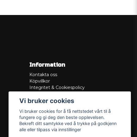
Information
Kontakta oss
Köpvillkor
Integritet & Cookiespolicy
Retur
Vi bruker cookies
Service/Garanti
Felsökningsguider
Vi bruker cookies for å få nettstedet vårt til å
Lådritning
fungere og gi deg den beste opplevelsen.
Om oss
Bekreft ditt samtykke ved å trykke på godkjenn
alle eller tilpass via innstillinger