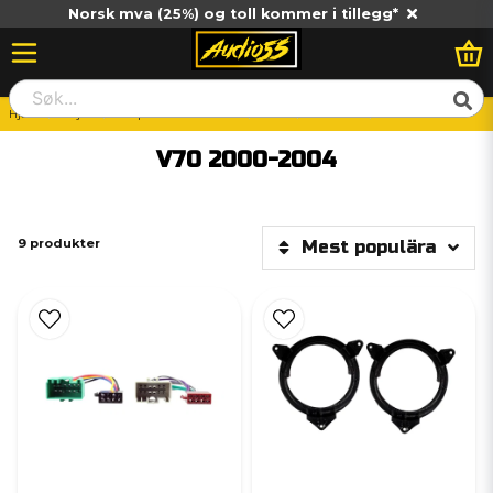
Norsk mva (25%) og toll kommer i tillegg*
Hjem
Billjud
Vad passar till min bil?
Volvo
Volvo V70
V70 2000-2004
V70 2000-2004
9 produkter
Mest populära