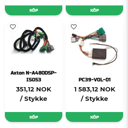
KÖP
KÖP
Axton N-A480DSP-
ISO53
PC39-VOL-01
351,12 NOK
1 583,12 NOK
/ Stykke
/ Stykke
KÖP
KÖP