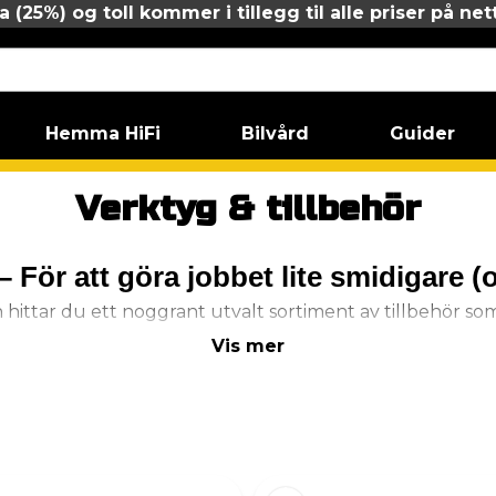
 (25%) og toll kommer i tillegg til alle priser på net
Hemma HiFi
Bilvård
Guider
Verktyg & tillbehör
– För att göra jobbet lite smidigare 
 hittar du ett noggrant utvalt sortiment av tillbehör som 
applicering till polering och finish.
Vis mer
Applicering & skydd
ör jämn och effektiv applicering av produkter erbjuder v
svampar
och dukar – för vax, coating, dressing och inte