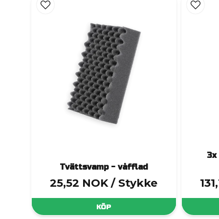
Vaxa
Däck
Tv
Tvätth
Trycks
3x
Tvättsvamp - våfflad
25,52 NOK
/ Stykke
131
Fälg
KÖP
Multiborstar