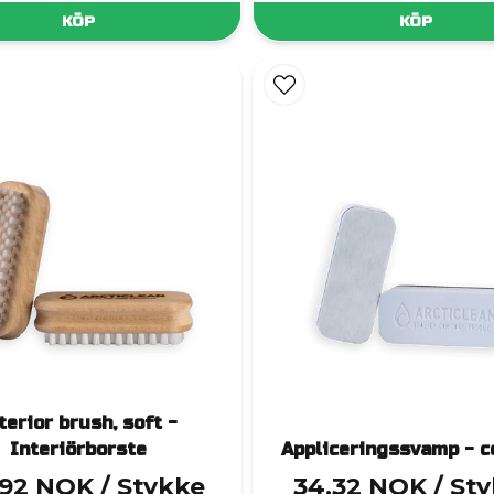
KÖP
KÖP
terior brush, soft -
Interiörborste
Appliceringssvamp - c
,92 NOK
/ Stykke
34,32 NOK
/ St