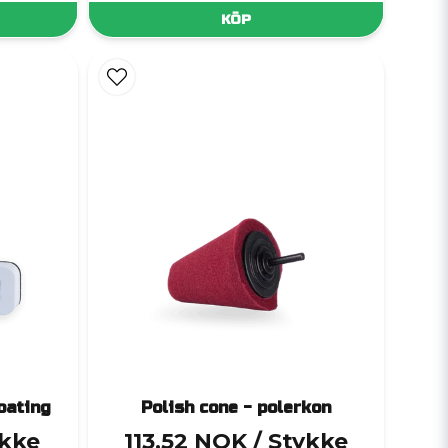
KÖP
oating
Polish cone - polerkon
ykke
113,52 NOK
/ Stykke