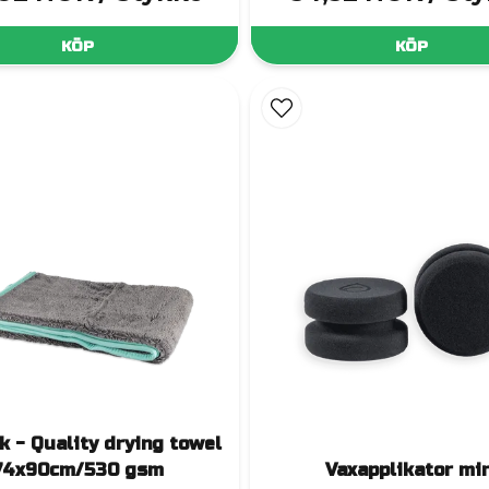
KÖP
KÖP
k - Quality drying towel
74x90cm/530 gsm
Vaxapplikator min