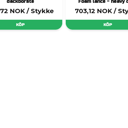
däckborste
Foam lance - heavy 
,72 NOK
/ Stykke
703,12 NOK
/ St
KÖP
KÖP