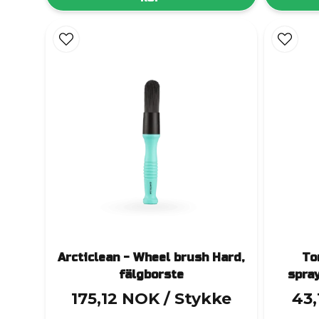
Det skadar aldrig att vara lite extra försiktig
jobbet både bekvämare och renare, utan att tu
ett
Arcticlean - Wheel brush Hard,
To
fälgborste
spray
175,12 NOK
/ Stykke
43