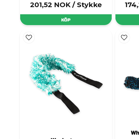
201,52 NOK
/ Stykke
174
KÖP
Wh