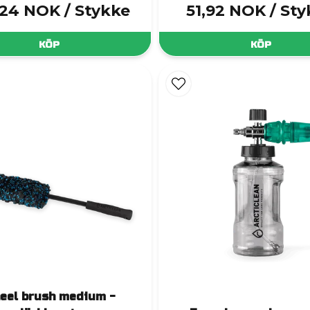
,24 NOK
/ Stykke
51,92 NOK
/ St
KÖP
KÖP
eel brush medium -