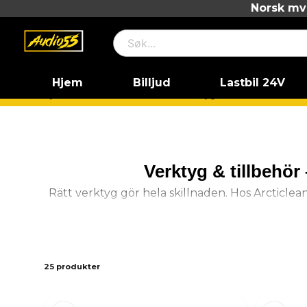
Norsk mva
Hjem
Billjud
Lastbil 24V
Hjem
Bilvård
Exteriör
Verktyg & tillbehör
Verktyg & tillbehör 
Rätt verktyg gör hela skillnaden. Hos Arcticlean
F
25 produkter
Applikator