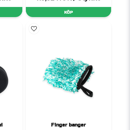
KÖP
i
Finger banger