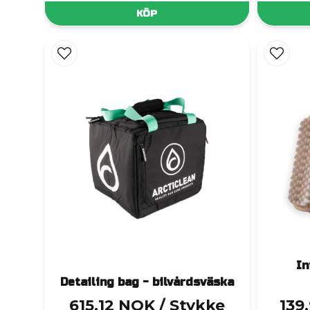
KÖP
In
Detailing bag - bilvårdsväska
615,12 NOK
/ Stykke
139