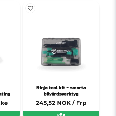
coating
kin
Ninja tool kit - smarta
ating
bilvårdsverktyg
kke
245,52 NOK
/ Frp
n tvätt
cker till
KÖP