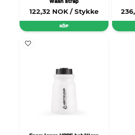
Wash strap
122,32 NOK
/ Stykke
236
KÖP