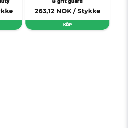
duty
& grit guard
ykke
263,12 NOK
/ Stykke
KÖP