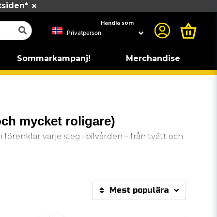
tsiden*
Handla som
Sommarkampanj!
Merchandise
(och mycket roligare)
förenklar varje steg i bilvården – från tvätt och
i:
Mest populära
riörprodukter