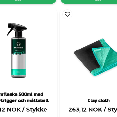
Glöm inte att skydda händerna
 – särskilt vid arbete med avfettning, dressingar eller kem
mma på känslan. Vi erbjuder svarta
skyddshandskar
i
n
 självklart komplement för dig som gillar att jobba noggr
mflaska 500ml med
trigger och måttabell
Clay cloth
,12 NOK
/ Stykke
263,12 NOK
/ St