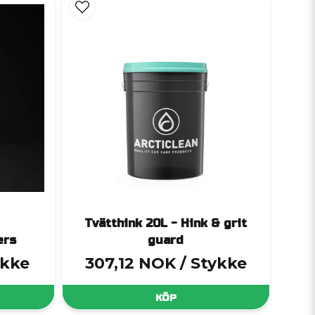
elning
 kladd
tion
edskapen
icering
Tvätthink 20L - Hink & grit
ers
guard
ykke
307,12 NOK
/ Stykke
fälgar
KÖP
och ventilation