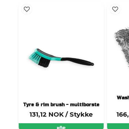
Sten
S
Wash
Tyre & rim brush - multiborste
131,12 NOK
/ Stykke
166
Adapte
Finger 
KÖP