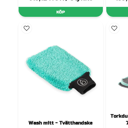
KÖP
Torkdu
Wash mitt - Tvätthandske