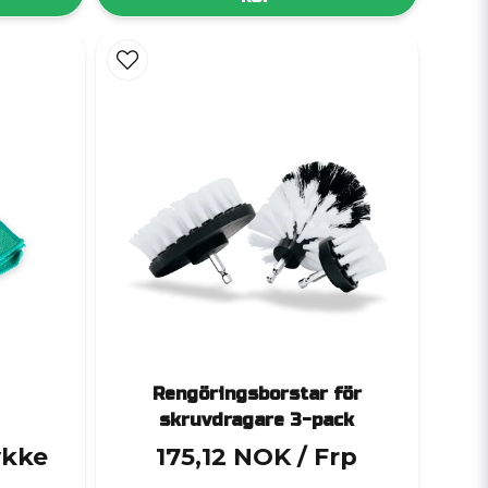
ibaserade produkter. Ett par
nitrilhandskar
gör
itril
i flera storlekar. De är slitstarka, flexibla och
ant.
Rengöringsborstar för
skruvdragare 3-pack
ykke
175,12 NOK
/ Frp