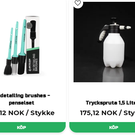
pplikatorer
– designade för jämn och kontrollerad förd
applikatorer
– vinklade för att följa däckets form utan
Tvätt & förtvätt
För en effektiv men skonsam tvättupplevelse:
ättsvampar
– bland annat vår våfflade svamp för låg frik
inkar med grit guard
– håller smuts borta från tvättr
prutor & foam lance
– för exakt och jämn produktappl
 detailing brushes -
Borstar & detaljer
penselset
Tryckspruta 1,5 Lit
När du behöver komma åt svåråtkomliga ytor:
,12 NOK
/ Stykke
175,12 NOK
/ St
borstar i flera storlekar
– för både insida och utsida av 
KÖP
KÖP
 och interiörpenslar
– för detaljer runt emblem, galler 