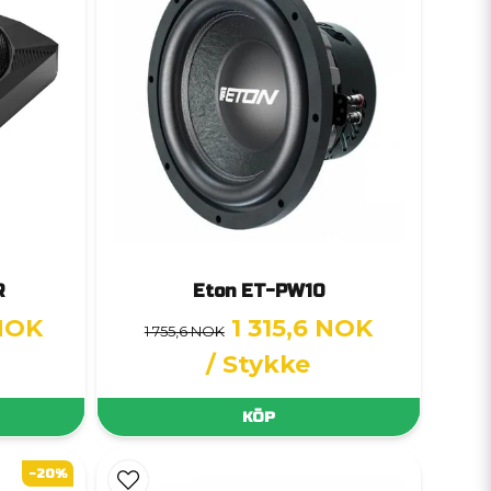
R
Eton ET-PW10
 NOK
1 315,6 NOK
1 755,6 NOK
/ Stykke
KÖP
-20%