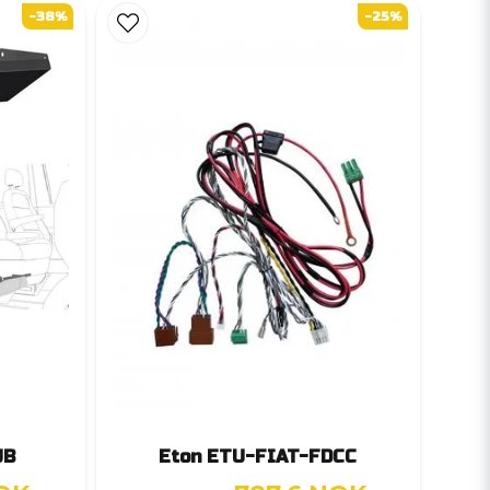
-38%
-25%
UB
Eton ETU-FIAT-FDCC