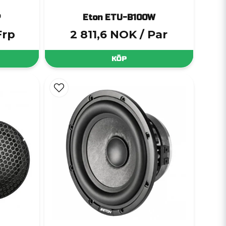
P
Eton ETU-B100W
Frp
2 811,6 NOK
/ Par
KÖP