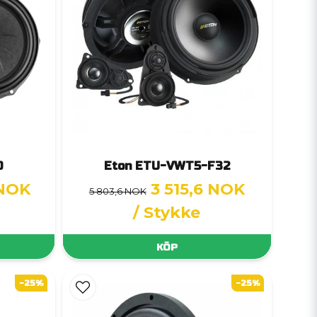
0
Eton ETU-VWT5-F32
 NOK
3 515,6 NOK
5 803,6 NOK
/ Stykke
KÖP
-25%
-25%