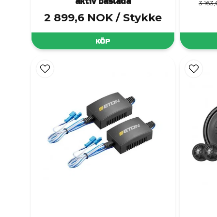
aktiv baslåda
3 163
2 899,6 NOK
/ Stykke
KÖP