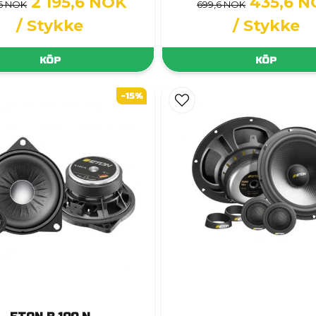
2 195,6 NOK
435,6 
,6 NOK
699,6 NOK
/ Stykke
/ Stykke
KÖP
KÖP
-15%