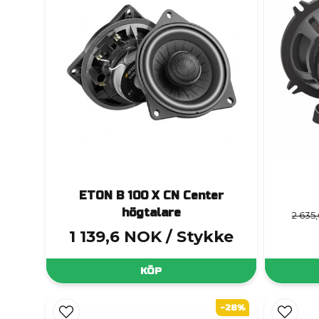
ETON B 100 X CN Center
högtalare
2 635
1 139,6 NOK
/ Stykke
KÖP
-28%