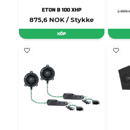
ETON B 100 XHP
2 899
875,6 NOK
/ Stykke
KÖP