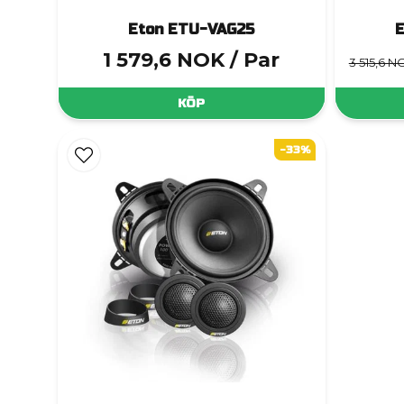
Eton ETU-VAG25
E
1 579,6 NOK
/ Par
3 515,6 N
KÖP
-33%