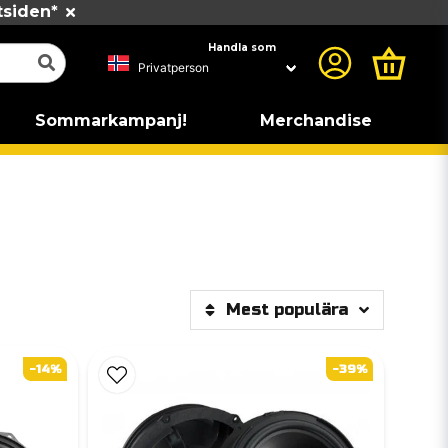
tsiden*
Handla som
Sommarkampanj!
Merchandise
Mest populära
-14%
-39%