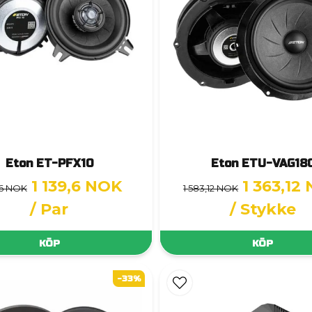
Eton ET-PFX10
Eton ETU-VAG18
1 139,6 NOK
1 363,12
,6 NOK
1 583,12 NOK
/ Par
/ Stykke
KÖP
KÖP
-33%