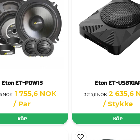
Eton ET-POW13
Eton ET-USB10A
1 755,6 NOK
2 635,6
,6 NOK
3 515,6 NOK
/ Par
/ Stykke
KÖP
KÖP