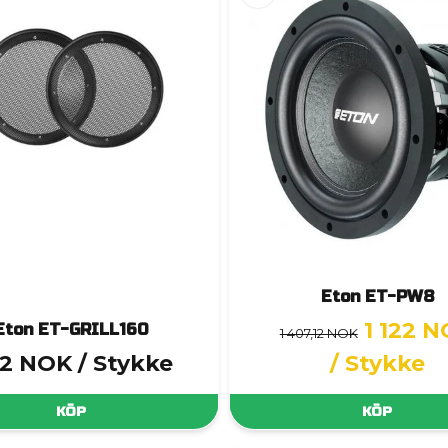
Eton ET-PW8
1 122 
Eton ET-GRILL160
1 407,12 NOK
2 NOK
/ Stykke
/ Stykke
KÖP
KÖP