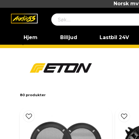
Norsk mva
Hjem
Billjud
Lastbil 24V
Hjem
ETON
80 produkter