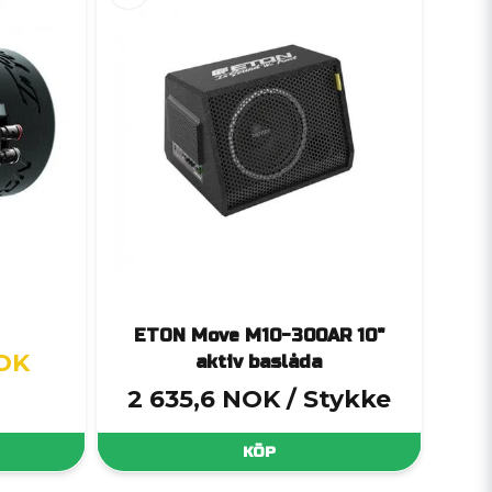
ETON Move M10-300AR 10"
NOK
aktiv baslåda
2 635,6 NOK
/ Stykke
KÖP