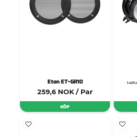
Eton ET-GR10
1 491
259,6 NOK
/ Par
KÖP