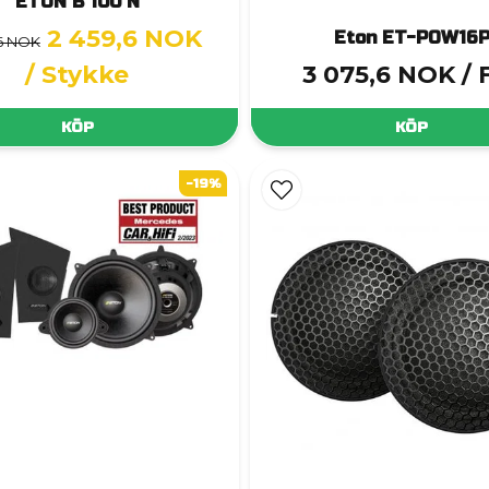
ETON B 100 N
2 459,6 NOK
Eton ET-POW16
,6 NOK
/ Stykke
3 075,6 NOK
/ 
KÖP
KÖP
-19%