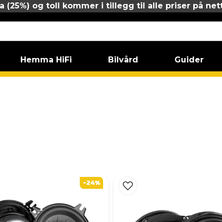
 (25%) og toll kommer i tillegg til alle priser på net
Hemma HiFi
Bilvård
Guider
-24%