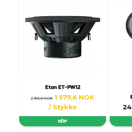
Eton ET-PW12
1 579,6 NOK
2 195,6 NOK
/ Stykke
24
KÖP