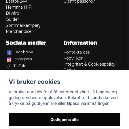
Lastbil 24V
Glemt passord?
Hemma HiFi
Bilvård
Guider
Sommarkampanj!
Merchandise
Sociala medier
Information
Facebook
Kontakta oss
Köpvillkor
Instagram
Integritet & Cookiespolicy
TikTok
Retur
Service/Garanti
Vi bruker cookies
Felsökningsguider
Lådritning
Vi bruker cookies for å få nettstedet vårt til å fungere og
Om oss
gi deg den beste opplevelsen. Bekreft ditt samtykke ved
å trykke på godkjenn alle eller tilpass via innstillinger
Godkjenne alle