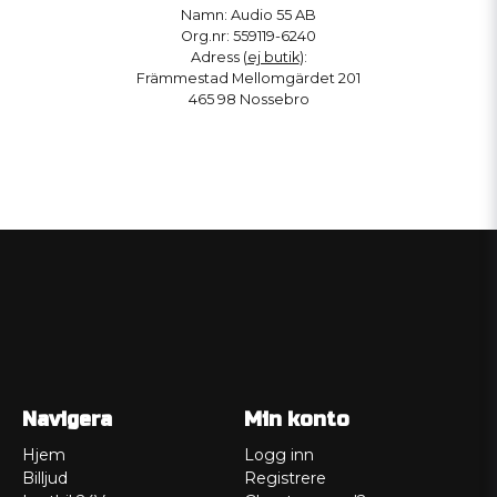
Namn: Audio 55 AB
Org.nr: 559119-6240
Adress (
ej butik
):
Främmestad Mellomgärdet 201
465 98 Nossebro
Navigera
Min konto
Hjem
Logg inn
Billjud
Registrere