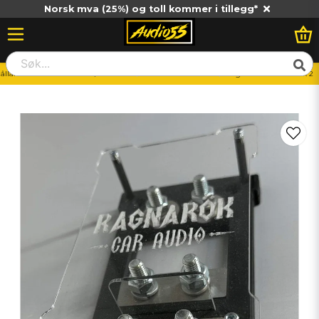
Norsk mva (25%) og toll kommer i tillegg*
ållare & Distributionsblock/Jordblock
Kombinationsblock
Ragnarök CombiBlock 2