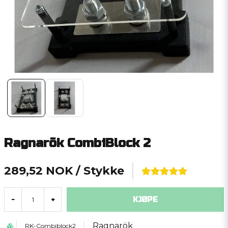
Ragnarök CombiBlock 2
289,52 NOK
/ Stykke
KJØPE
-
+
Ragnarök
RK-Combiblock2