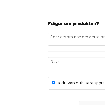
Frågor om produkten?
question
Spør oss om noe om dette pr
name
Navn
Ja, du kan publisere spørs