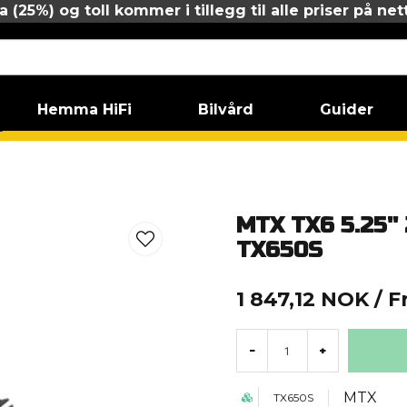
 (25%) og toll kommer i tillegg til alle priser på net
Hemma HiFi
Bilvård
Guider
talarkit
MTX TX6 5.25'' 2-WAY COMPONENT KIT - TX650S
MTX TX6 5.25'
TX650S
1 847,12 NOK
/ F
-
+
MTX
TX650S