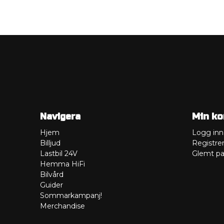
Navigera
Min ko
Hjem
Logg inn
Billjud
Registre
Lastbil 24V
Glemt pa
Hemma HiFi
Bilvård
Guider
Sommarkampanj!
Merchandise