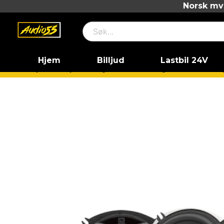
Norsk mva
Hjem
Billjud
Lastbil 24V
Hjem
Billjud
Högtalare
5.25" högtalare
5.25" Hög