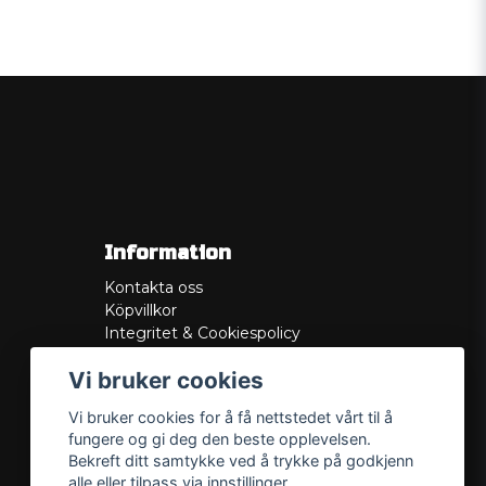
Information
Kontakta oss
Köpvillkor
Integritet & Cookiespolicy
Retur
Vi bruker cookies
Service/Garanti
Felsökningsguider
Vi bruker cookies for å få nettstedet vårt til å
Lådritning
fungere og gi deg den beste opplevelsen.
Om oss
Bekreft ditt samtykke ved å trykke på godkjenn
alle eller tilpass via innstillinger