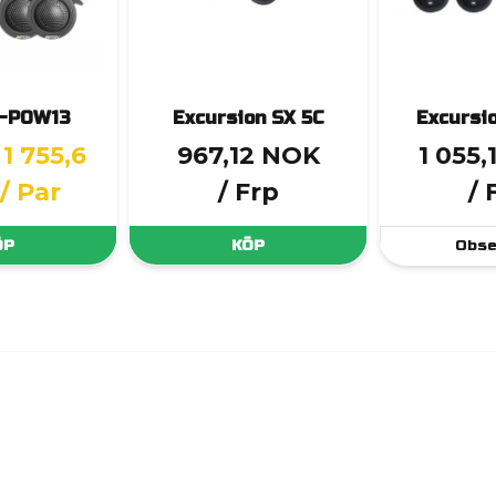
T-POW13
Excursion SX 5C
Excursi
1 755,6
967,12 NOK
1 055
/ Par
/ Frp
/ 
ÖP
KÖP
Obse