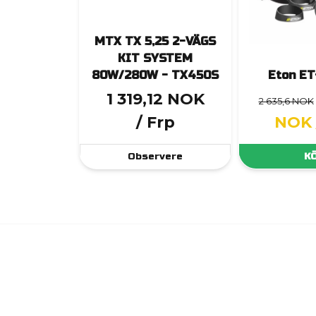
MTX TX 5,25 2-VÄGS
KIT SYSTEM
80W/280W - TX450S
Eton E
1 319,12 NOK
2 635,6 NOK
/ Frp
NOK
Observere
K