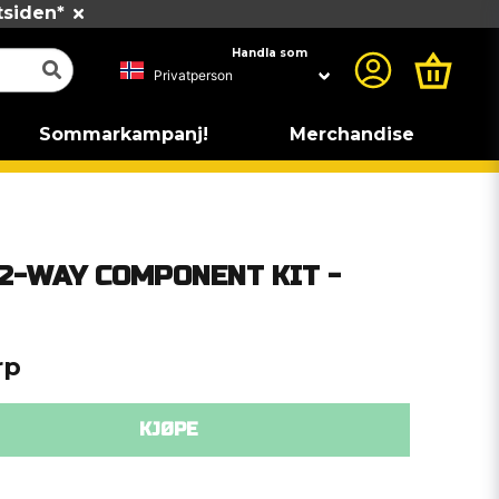
tsiden*
Handla som
Sommarkampanj!
Merchandise
' 2-WAY COMPONENT KIT -
rp
KJØPE