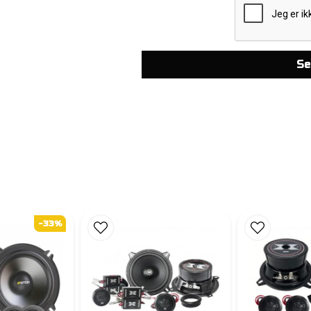
Se
-33%