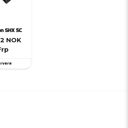
on SHX 5C
,12 NOK
Frp
rvere