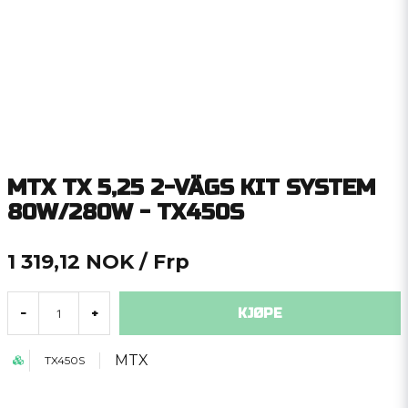
MTX TX 5,25 2-VÄGS KIT SYSTEM
80W/280W - TX450S
1 319,12 NOK
/ Frp
KJØPE
-
+
MTX
TX450S