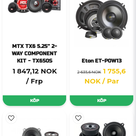
MTX TX6 5.25'' 2-
WAY COMPONENT
KIT - TX650S
Eton ET-POW13
1 847,12 NOK
1 755,6
2 635,6 NOK
/ Frp
NOK
/ Par
KÖP
KÖP