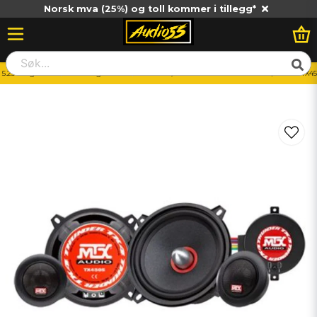
Norsk mva (25%) og toll kommer i tillegg*
5.25" högtalare
5.25" Högtalarkit
MTX TX 5,25 2-VÄGS KIT SYSTEM 80W/280W - TX4