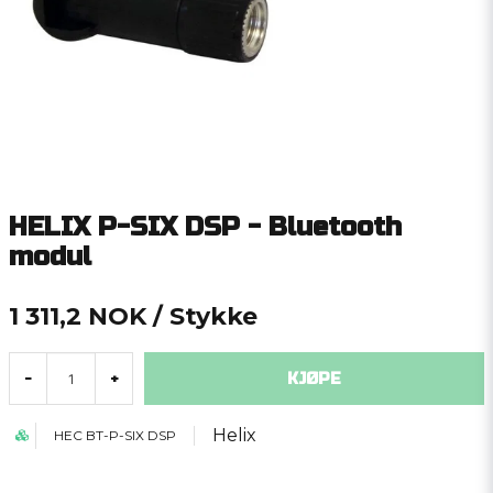
HELIX P-SIX DSP - Bluetooth
modul
1 311,2 NOK
/ Stykke
KJØPE
-
+
Helix
HEC BT-P-SIX DSP