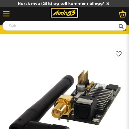
Norsk mva (25%) og toll kommer i tillegg*
t
DSP Tillbehör
Helix & Match Blåtandskort
HELIX P-SIX DSP - Bluetooth modul