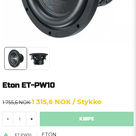
Eton ET-PW10
1 315,6 NOK
/ Stykke
1 755,6 NOK
KJØPE
-
+
ETON
ET-PW10