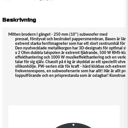
Beskrivning
Mitten brodern i gänget - 250 mm (10") subwoofer med

        pressat, förstyvat och bestruket pappersmembran, Basen är lån
        extremt starka ferritmagneter som har ett stort centrumhål för o
        Den nyutvecklade metallkorgen har 3D-designats för optimal sty
        x 2 Ohm dubbla talspolen är extremt fjädrande, 500 W RMS-klas
        effekthantering och 1000 W musikeffekthantering och en verkn
        talar för sig själv. Chassit på 6 kg är skyddat av ett speciellt utveck
        silikonhölje. PW-serien står för kraft - hård kickbas och extremt l
        frekvensrespons, en subwooferserie som har allt! Här är allt preci
        topputförande och en prisprestanda som är oslagbar! Konstruer