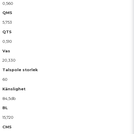
0,560
QMS
5,753
QTS
0,510
Vas
20,330
Talspole storlek
60
Känslighet
84,5db
BL
15,720
CMS