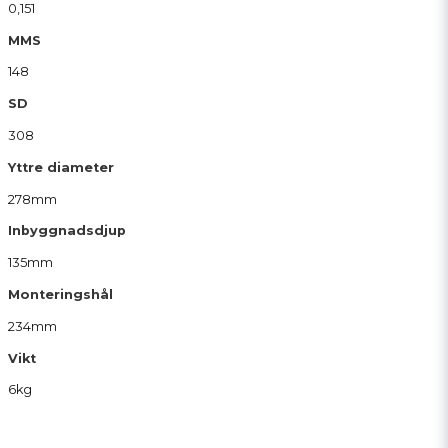
0,151
MMS
148
SD
308
Yttre diameter
278mm
Inbyggnadsdjup
135mm
Monteringshål
234mm
Vikt
6kg