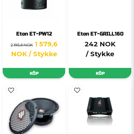
Eton ET-PW12
Eton ET-GRILL160
1 579,6
242 NOK
2 195,6 NOK
NOK
/ Stykke
/ Stykke
KÖP
KÖP