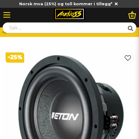
Norsk mva (25%) og toll kommer i tillegg*
Hjem
Dold
Eton ET-PW10
-
25
%