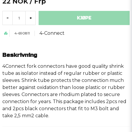
22 NOK
/ Frp
KJØPE
-
+
4-Connect
4-690811
Beskrivning
4Connect fork connectors have good quality shrink
tube as isolator instead of regular rubber or plastic
sleeves. Shrink tube protects the connection much
better against oxidation than loose plastic or rubber
sleeves. Connectors are rhodium plated to secure
connection for years. This package includes 2pcs red
and 2pcs black connectors that fit to M3 bolt and
take 2,5 mm2 cable.