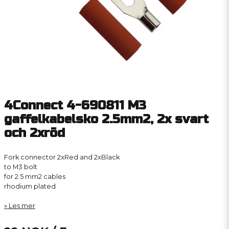
4Connect 4-690811 M3
gaffelkabelsko 2.5mm2, 2x svart
och 2xröd
Fork connector 2xRed and 2xBlack
to M3 bolt
for 2.5 mm2 cables
rhodium plated
Les mer