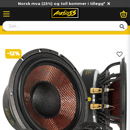
Norsk mva (25%) og toll kommer i tillegg*
Hjem
Dold
Xcelsus XXM650 Kit
-
12
%