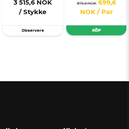
3 515,6 NOK
699,6
875,6 NOK
/ Stykke
NOK
/ Par
Observere
KÖP