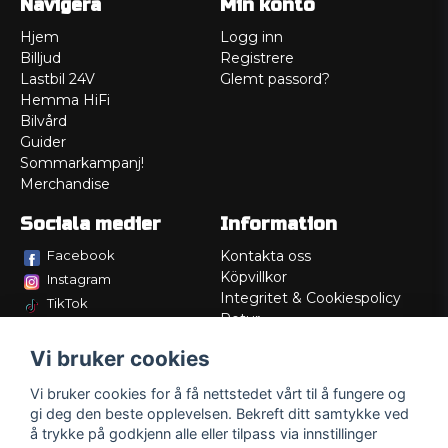
Navigera
Min konto
Hjem
Logg inn
Billjud
Registrere
Lastbil 24V
Glemt passord?
Hemma HiFi
Bilvård
Guider
Sommarkampanj!
Merchandise
Sociala medier
Information
Facebook
Kontakta oss
Köpvillkor
Instagram
Integritet & Cookiespolicy
TikTok
Retur
Service/Garanti
Vi bruker cookies
Felsökningsguider
Lådritning
Vi bruker cookies for å få nettstedet vårt til å fungere og
Om oss
gi deg den beste opplevelsen. Bekreft ditt samtykke ved
å trykke på godkjenn alle eller tilpass via innstillinger