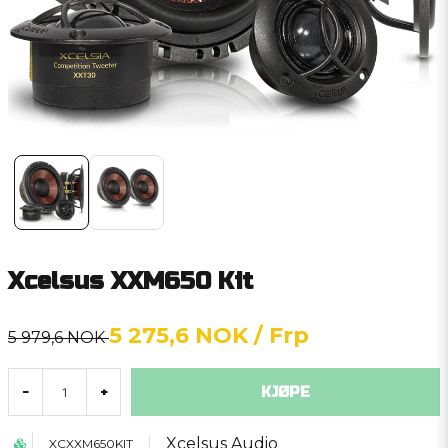
Xcelsus XXM650 Kit
5 275,6 NOK
/ Frp
5 979,6 NOK
KJØPE
-
+
Xcelsus Audio
XCXXM650KIT