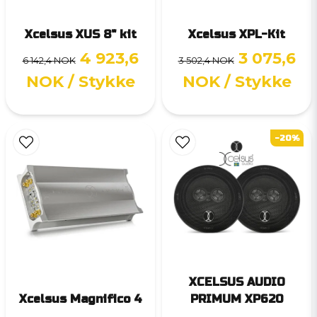
Xcelsus XUS 8" kit
Xcelsus XPL-Kit
4 923,6
3 075,6
6 142,4 NOK
3 502,4 NOK
NOK
/ Stykke
NOK
/ Stykke
-20%
XCELSUS AUDIO
Xcelsus Magnifico 4
PRIMUM XP620