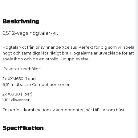
Beskrivning
6,5" 2-vägs högtalar-kit
Högtalar-kit från prisvinnande Xcelsus. Perfekt för dig som vill spela
högt och samtidigt låta riktigt bra. Högtalarna är utvecklade för att
spela ihop och ge en otrolig ljudupplevelse.
Paketet innehåller:
2x XXM650 (1 par)
6,5" midbasar i Competition serien.
2x XXT30 (1 par)
1,18" diskanter
En perfekt kombination av komponenter, när HiFi är som bäst.
Specifikation