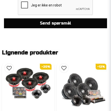
Send spørsmål
Lignende produkter
-20%
-12%