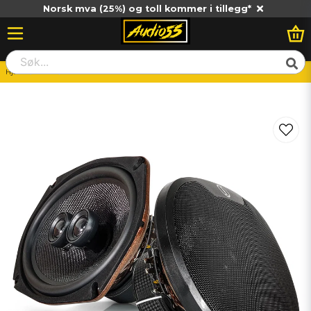
Norsk mva (25%) og toll kommer i tillegg*
Hjem
Dold
XCELSUS AUDIO PRIMUM XP694