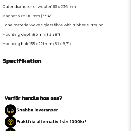
Outer diameter of woofer
165 x 236 mm
Magnet size
100 mm (3,94″)
Cone material
Woven glass fibre with rubber surround
Mounting depth
86 mm ( 3,38″)
Mounting hole
155 x 221 mm (6,1 x 8,7″)
Specifikation
Varför handla hos oss?
Snabba leveranser
Fraktfria alternativ från 1000kr*