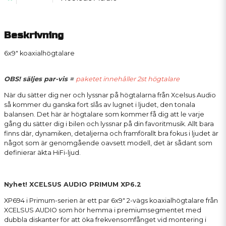
Beskrivning
6x9" koaxialhögtalare
OBS! säljes par-vis =
paketet innehåller 2st högtalare
När du sätter dig ner och lyssnar på högtalarna från Xcelsus Audio
så kommer du ganska fort slås av lugnet i ljudet, den tonala
balansen. Det här är högtalare som kommer få dig att le varje
gång du sätter dig i bilen och lyssnar på din favoritmusik. Allt bara
finns där, dynamiken, detaljerna och framförallt bra fokus i ljudet är
något som är genomgående oavsett modell, det är sådant som
definierar äkta HiFi-ljud.
Nyhet! XCELSUS AUDIO PRIMUM XP6.2
XP694 i Primum-serien är ett par 6x9" 2-vägs koaxialhögtalare från
XCELSUS AUDIO som hör hemma i premiumsegmentet med
dubbla diskanter för att öka frekvensomfånget vid montering i