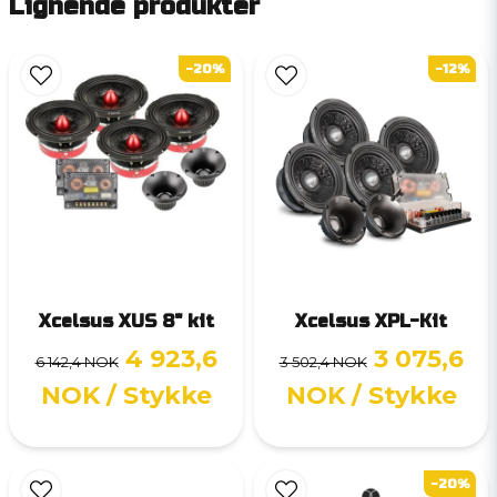
Lignende produkter
-20%
-12%
Xcelsus XUS 8" kit
Xcelsus XPL-Kit
4 923,6
3 075,6
6 142,4 NOK
3 502,4 NOK
NOK
/ Stykke
NOK
/ Stykke
-20%