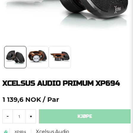
XCELSUS AUDIO PRIMUM XP694
1 139,6 NOK
/ Par
KJØPE
-
+
Xcelsus Audio
XP694