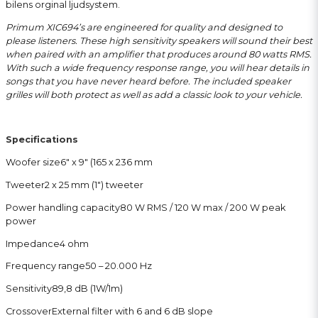
bilens orginal ljudsystem.
Primum XIC694’s are engineered for quality and designed to
please listeners. These high sensitivity speakers will sound their best
when paired with an amplifier that produces around 80 watts RMS.
With such a wide frequency response range, you will hear details in
songs that you have never heard before. The included speaker
grilles will both protect as well as add a classic look to your vehicle.
Specifications
Woofer size
6″ x 9″ (165 x 236 mm
Tweeter
2 x 25 mm (1″) tweeter
Power handling capacity
80 W RMS / 120 W max / 200 W peak
power
Impedance
4 ohm
Frequency range
50 – 20.000 Hz
Sensitivity
89,8 dB (1W/1m)
Crossover
External filter with 6 and 6 dB slope