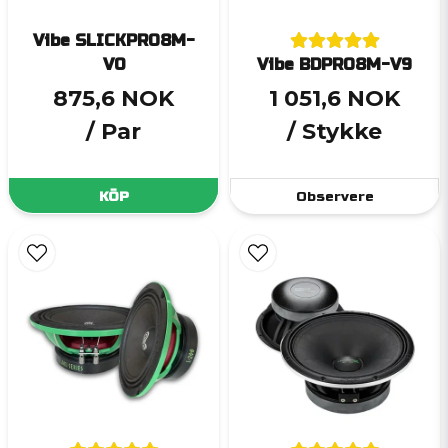
Vibe SLICKPRO8M-
V0
Vibe BDPRO8M-V9
875,6 NOK
1 051,6 NOK
/ Par
/ Stykke
KÖP
Observere