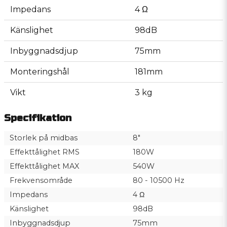
Impedans
4 Ω
Känslighet
98dB
Inbyggnadsdjup
75mm
Monteringshål
181mm
Vikt
3 kg
Specifikation
Storlek på midbas
8"
Effekttålighet RMS
180W
Effekttålighet MAX
540W
Frekvensområde
80 - 10500 Hz
Impedans
4 Ω
Känslighet
98dB
Inbyggnadsdjup
75mm