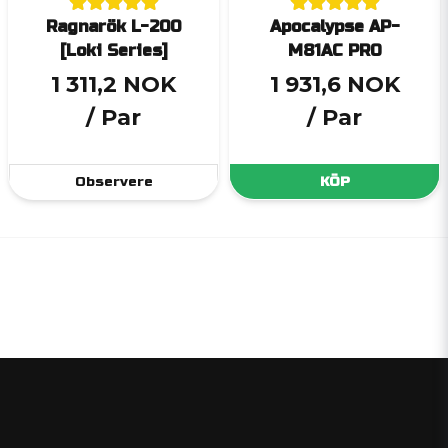
Ragnarök L-200
Apocalypse AP-
[Loki Series]
M81AC PRO
1 311,2 NOK
1 931,6 NOK
/ Par
/ Par
Observere
KÖP