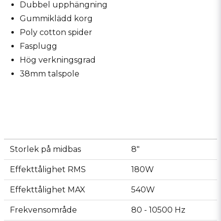
Dubbel upphängning
Gummiklädd korg
Poly cotton spider
Fasplugg
Hög verkningsgrad
38mm talspole
Storlek på midbas
8"
Effekttålighet RMS
180W
Effekttålighet MAX
540W
Frekvensområde
80 - 10500 Hz