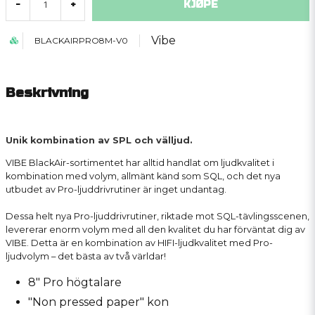
KJØPE
-
+
Vibe
BLACKAIRPRO8M-V0
Beskrivning
Unik kombination av SPL och välljud.
VIBE BlackAir-sortimentet har alltid handlat om ljudkvalitet i
kombination med volym, allmänt känd som SQL, och det nya
utbudet av Pro-ljuddrivrutiner är inget undantag.
Dessa helt nya Pro-ljuddrivrutiner, riktade mot SQL-tävlingsscenen,
levererar enorm volym med all den kvalitet du har förväntat dig av
VIBE. Detta är en kombination av HIFI-ljudkvalitet med Pro-
ljudvolym – det bästa av två världar!
8" Pro högtalare
"Non pressed paper" kon