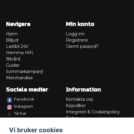
Navigera
Min konto
Hjem
Logg inn
Billjud
Registrere
Lastbil 24V
Glemt passord?
Hemma HiFi
Bilvård
Guider
Sommarkampanj!
Merchandise
Sociala medier
Information
Facebook
Kontakta oss
Köpvillkor
Instagram
Integritet & Cookiespolicy
TikTok
Retur
Service/Garanti
Vi bruker cookies
Felsökningsguider