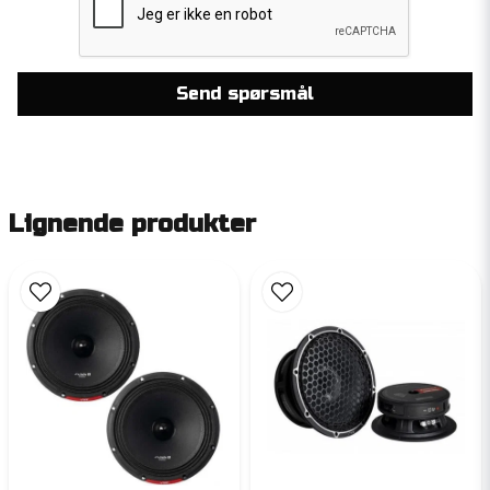
Tack för din fråga,
Vi skulle rekommendera detta steget då
SounDigital SD1200.2 EVO 5 - 2 Ohm
Mvh
Send spørsmål
Audio 55 support
Lignende produkter